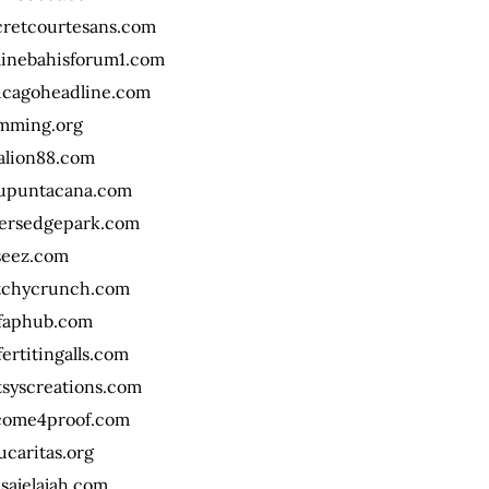
cretcourtesans.com
linebahisforum1.com
icagoheadline.com
mming.org
jalion88.com
upuntacana.com
versedgepark.com
seez.com
tchycrunch.com
faphub.com
fertitingalls.com
tsyscreations.com
come4proof.com
ucaritas.org
nsajelajah.com