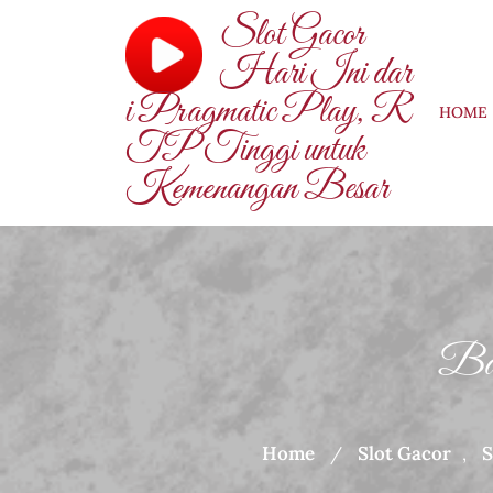
Skip
Slot Gacor
to
Hari Ini dar
content
i Pragmatic Play, R
HOME
TP Tinggi untuk
Kemenangan Besar
Bag
Home
Slot Gacor
S
/
,