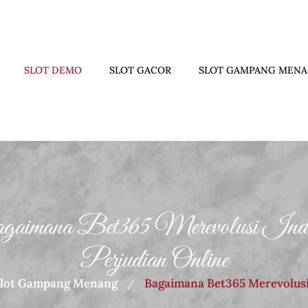
SLOT DEMO
SLOT GACOR
SLOT GAMPANG MEN
aimana Bet365 Merevolusi Indu
Perjudian Online
lot Gampang Menang
Bagaimana Bet365 Merevolusi 
/