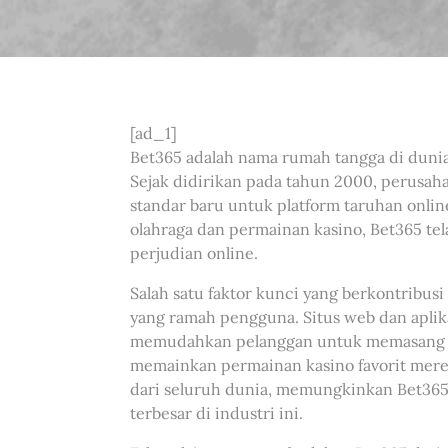
[ad_1]
Bet365 adalah nama rumah tangga di dunia 
Sejak didirikan pada tahun 2000, perusaha
standar baru untuk platform taruhan onli
olahraga dan permainan kasino, Bet365 te
perjudian online.
Salah satu faktor kunci yang berkontribu
yang ramah pengguna. Situs web dan aplika
memudahkan pelanggan untuk memasang ta
memainkan permainan kasino favorit mereka
dari seluruh dunia, memungkinkan Bet365 
terbesar di industri ini.