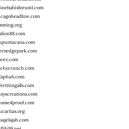
linebahisforum1.com
icagoheadline.com
mming.org
jalion88.com
upuntacana.com
versedgepark.com
seez.com
tchycrunch.com
faphub.com
fertitingalls.com
tsyscreations.com
come4proof.com
ucaritas.org
nsajelajah.com
tflik09.net