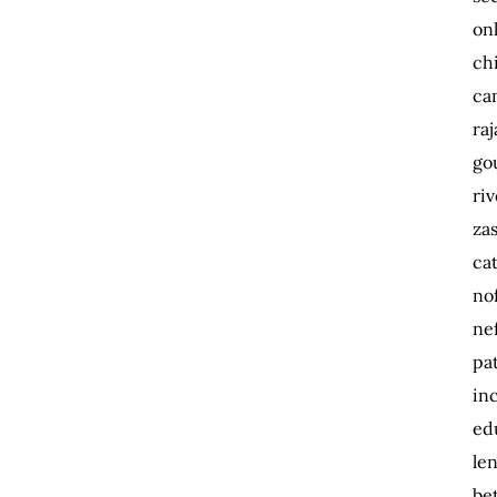
on
ch
ca
ra
go
ri
za
ca
no
ne
pa
in
ed
le
be