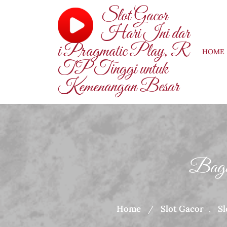
Skip
Slot Gacor
to
Hari Ini dar
content
i Pragmatic Play, R
HOME
TP Tinggi untuk
Kemenangan Besar
Bagai
Home
Slot Gacor
S
/
,