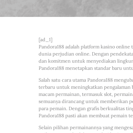
[ad_1]
Pandora188 adalah platform kasino online
dunia perjudian online. Dengan pendekata
dan komitmen untuk menyediakan lingkung
Pandora188 menetapkan standar baru untuk
Salah satu cara utama Pandora188 mengub
terbaru untuk meningkatkan pengalaman b
macam permainan, termasuk slot, permain
semuanya dirancang untuk memberikan p
para pemain. Dengan grafis berkualitas ting
Pandora188 pasti akan membuat pemain te
Selain pilihan permainannya yang menges