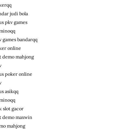
kerqq
ndar judi bola
tus pkv games
minoqq
v games bandarqq
ker online
ot demo mahjong
v
tus poker online
v
us asikqq
minoqq
k slot gacor
ot demo maxwin
mo mahjong