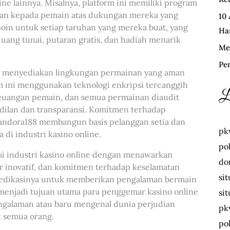
e lainnya. Misalnya, platform ini memiliki program
aan kepada pemain atas dukungan mereka yang
10 
oin untuk setiap taruhan yang mereka buat, yang
Har
ang tunai, putaran gratis, dan hadiah menarik
Me
Pe
uk menyediakan lingkungan permainan yang aman
rm ini menggunakan teknologi enkripsi tercanggih
L
keuangan pemain, dan semua permainan diaudit
ilan dan transparansi. Komitmen terhadap
andora188 membangun basis pelanggan setia dan
pk
 di industri kasino online.
po
si industri kasino online dengan menawarkan
do
ur inovatif, dan komitmen terhadap keselamatan
sit
dedikasinya untuk memberikan pengalaman bermain
 menjadi tujuan utama para penggemar kasino online
sit
ngalaman atau baru mengenal dunia perjudian
pk
k semua orang.
po