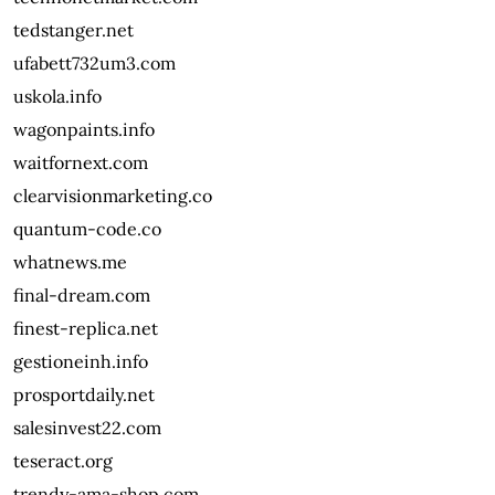
tedstanger.net
ufabett732um3.com
uskola.info
wagonpaints.info
waitfornext.com
clearvisionmarketing.co
quantum-code.co
whatnews.me
final-dream.com
finest-replica.net
gestioneinh.info
prosportdaily.net
salesinvest22.com
teseract.org
trendy-ama-shop.com