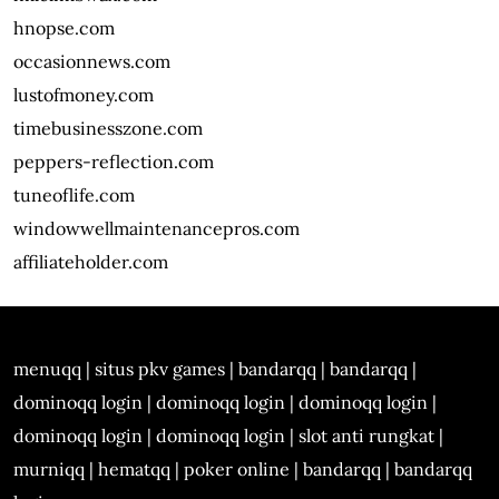
hnopse.com
occasionnews.com
lustofmoney.com
timebusinesszone.com
peppers-reflection.com
tuneoflife.com
windowwellmaintenancepros.com
affiliateholder.com
menuqq
|
situs pkv games
|
bandarqq
|
bandarqq
|
dominoqq login
|
dominoqq login
|
dominoqq login
|
dominoqq login
|
dominoqq login
|
slot anti rungkat
|
murniqq
|
hematqq
|
poker online
|
bandarqq
|
bandarqq