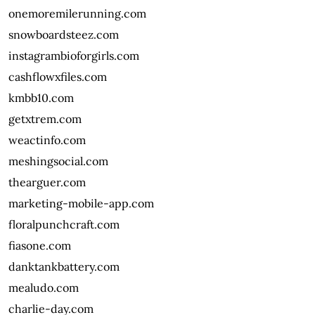
onemoremilerunning.com
snowboardsteez.com
instagrambioforgirls.com
cashflowxfiles.com
kmbb10.com
getxtrem.com
weactinfo.com
meshingsocial.com
thearguer.com
marketing-mobile-app.com
floralpunchcraft.com
fiasone.com
danktankbattery.com
mealudo.com
charlie-day.com