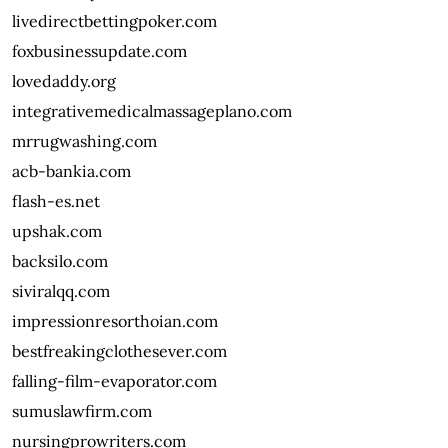
livedirectbettingpoker.com
foxbusinessupdate.com
lovedaddy.org
integrativemedicalmassageplano.com
mrrugwashing.com
acb-bankia.com
flash-es.net
upshak.com
backsilo.com
siviralqq.com
impressionresorthoian.com
bestfreakingclothesever.com
falling-film-evaporator.com
sumuslawfirm.com
nursingprowriters.com