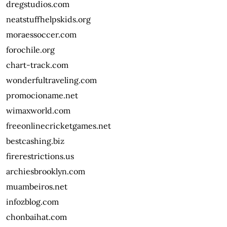
dregstudios.com
neatstuffhelpskids.org
moraessoccer.com
forochile.org
chart-track.com
wonderfultraveling.com
promocioname.net
wimaxworld.com
freeonlinecricketgames.net
bestcashing.biz
firerestrictions.us
archiesbrooklyn.com
muambeiros.net
infozblog.com
chonbaihat.com