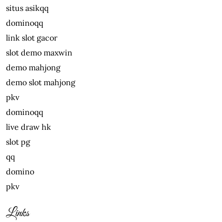
situs asikqq
dominoqq
link slot gacor
slot demo maxwin
demo mahjong
demo slot mahjong
pkv
dominoqq
live draw hk
slot pg
qq
domino
pkv
Links