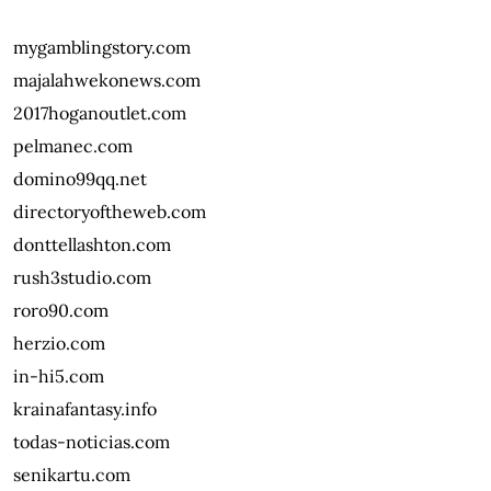
mygamblingstory.com
majalahwekonews.com
2017hoganoutlet.com
pelmanec.com
domino99qq.net
directoryoftheweb.com
donttellashton.com
rush3studio.com
roro90.com
herzio.com
in-hi5.com
krainafantasy.info
todas-noticias.com
senikartu.com