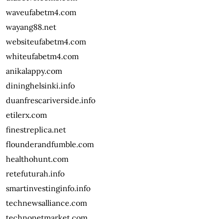
waveufabetm4.com
wayang88.net
websiteufabetm4.com
whiteufabetm4.com
anikalappy.com
dininghelsinki.info
duanfrescariverside.info
etilerx.com
finestreplica.net
flounderandfumble.com
healthohunt.com
retefuturah.info
smartinvestinginfo.info
technewsalliance.com
technonetmarket.com