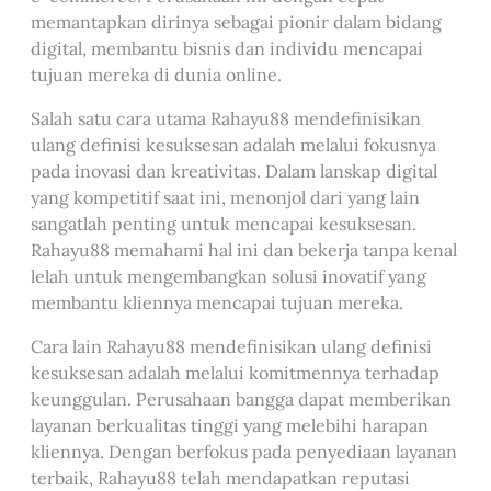
memantapkan dirinya sebagai pionir dalam bidang
digital, membantu bisnis dan individu mencapai
tujuan mereka di dunia online.
Salah satu cara utama Rahayu88 mendefinisikan
ulang definisi kesuksesan adalah melalui fokusnya
pada inovasi dan kreativitas. Dalam lanskap digital
yang kompetitif saat ini, menonjol dari yang lain
sangatlah penting untuk mencapai kesuksesan.
Rahayu88 memahami hal ini dan bekerja tanpa kenal
lelah untuk mengembangkan solusi inovatif yang
membantu kliennya mencapai tujuan mereka.
Cara lain Rahayu88 mendefinisikan ulang definisi
kesuksesan adalah melalui komitmennya terhadap
keunggulan. Perusahaan bangga dapat memberikan
layanan berkualitas tinggi yang melebihi harapan
kliennya. Dengan berfokus pada penyediaan layanan
terbaik, Rahayu88 telah mendapatkan reputasi