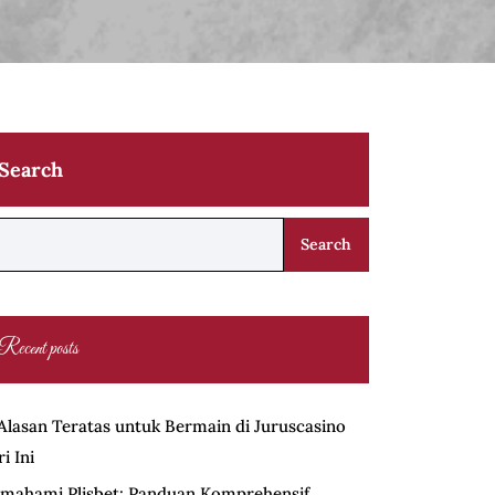
Search
Search
Recent posts
Alasan Teratas untuk Bermain di Juruscasino
i Ini
mahami Plisbet: Panduan Komprehensif