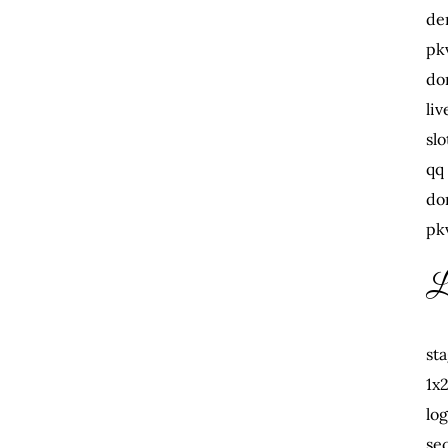
de
pk
do
li
slo
qq
do
pk
L
st
1x
lo
se