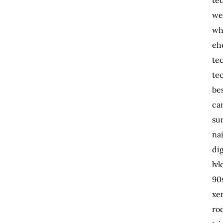
te
we
wh
eh
te
te
be
ca
su
na
di
lvl
90
xe
ro