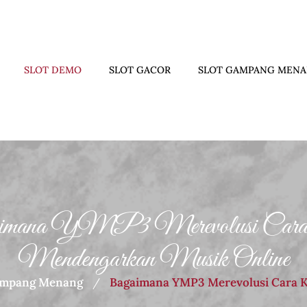
SLOT DEMO
SLOT GACOR
SLOT GAMPANG MEN
imana YMP3 Merevolusi Cara
Mendengarkan Musik Online
ampang Menang
Bagaimana YMP3 Merevolusi Cara K
/