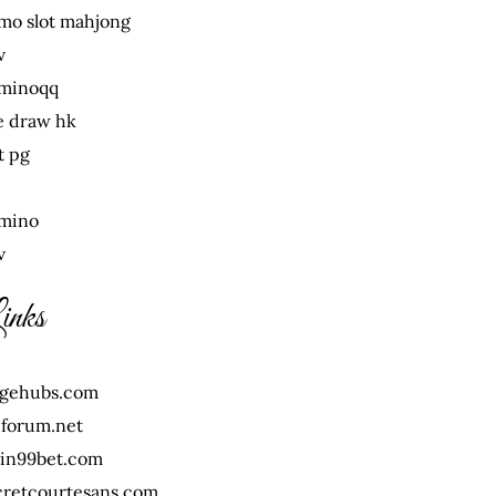
mo slot mahjong
v
minoqq
ve draw hk
t pg
mino
v
inks
agehubs.com
2forum.net
gin99bet.com
cretcourtesans.com