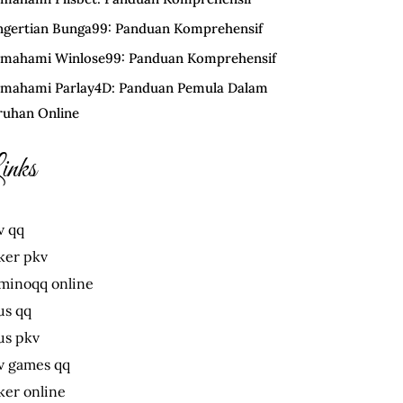
ngertian Bunga99: Panduan Komprehensif
mahami Winlose99: Panduan Komprehensif
mahami Parlay4D: Panduan Pemula Dalam
ruhan Online
inks
v qq
ker pkv
minoqq online
us qq
us pkv
v games qq
ker online