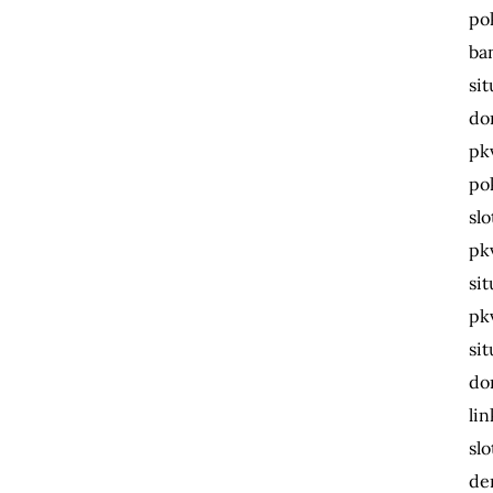
po
ba
si
do
pk
po
sl
pk
si
pk
sit
do
lin
sl
de