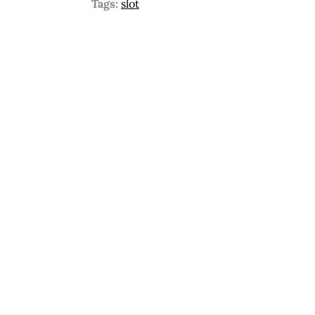
Tags:
slot