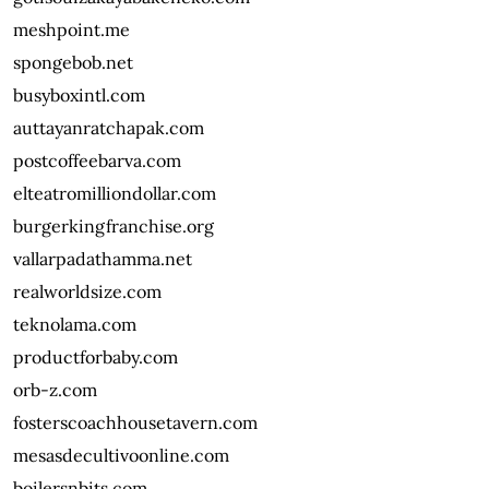
meshpoint.me
spongebob.net
busyboxintl.com
auttayanratchapak.com
postcoffeebarva.com
elteatromilliondollar.com
burgerkingfranchise.org
vallarpadathamma.net
realworldsize.com
teknolama.com
productforbaby.com
orb-z.com
fosterscoachhousetavern.com
mesasdecultivoonline.com
boilersnbits.com