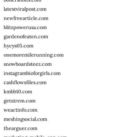
latestviralpost.com
newfreearticle.com
blitzpowerusa.com
gardenofeaten.com
hycys05.com
onemoremilerunning.com
snowboardsteez.com
instagrambioforgirls.com
cashflowxfiles.com
kmbb10.com
getxtrem.com
weactinfo.com
meshingsocial.com
thearguer.com