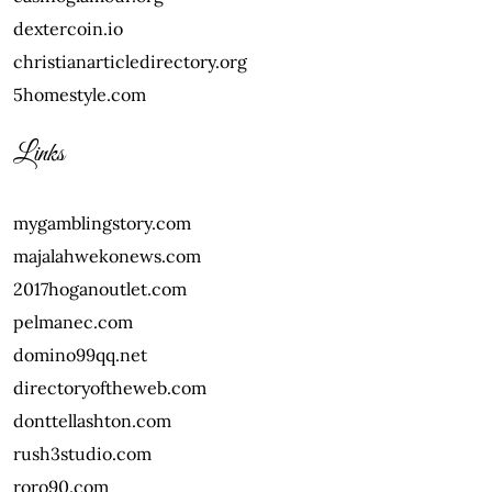
dextercoin.io
christianarticledirectory.org
5homestyle.com
Links
mygamblingstory.com
majalahwekonews.com
2017hoganoutlet.com
pelmanec.com
domino99qq.net
directoryoftheweb.com
donttellashton.com
rush3studio.com
roro90.com