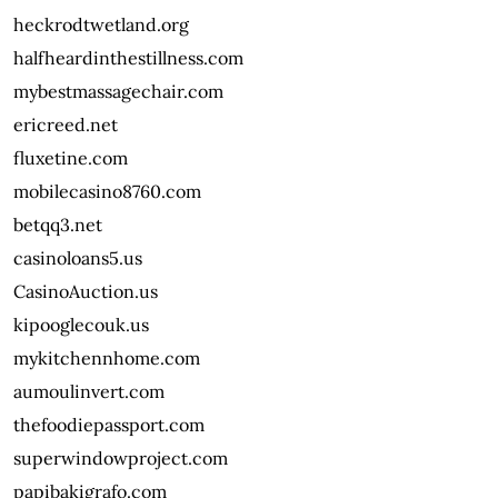
heckrodtwetland.org
halfheardinthestillness.com
mybestmassagechair.com
ericreed.net
fluxetine.com
mobilecasino8760.com
betqq3.net
casinoloans5.us
CasinoAuction.us
kipooglecouk.us
mykitchennhome.com
aumoulinvert.com
thefoodiepassport.com
superwindowproject.com
papibakigrafo.com