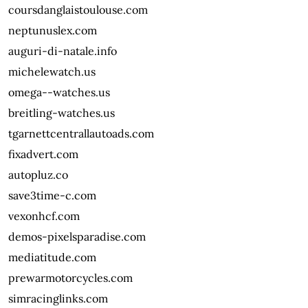
coursdanglaistoulouse.com
neptunuslex.com
auguri-di-natale.info
michelewatch.us
omega--watches.us
breitling-watches.us
tgarnettcentrallautoads.com
fixadvert.com
autopluz.co
save3time-c.com
vexonhcf.com
demos-pixelsparadise.com
mediatitude.com
prewarmotorcycles.com
simracinglinks.com