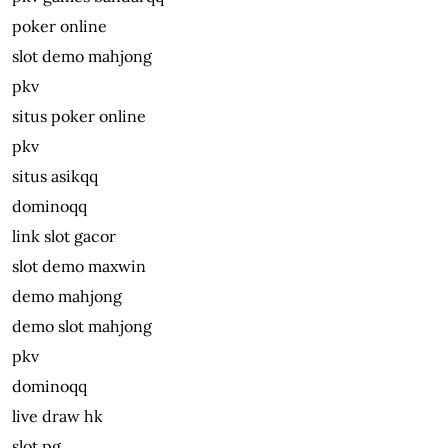
poker online
slot demo mahjong
pkv
situs poker online
pkv
situs asikqq
dominoqq
link slot gacor
slot demo maxwin
demo mahjong
demo slot mahjong
pkv
dominoqq
live draw hk
slot pg