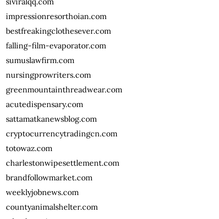
siviralqq.com
impressionresorthoian.com
bestfreakingclothesever.com
falling-film-evaporator.com
sumuslawfirm.com
nursingprowriters.com
greenmountainthreadwear.com
acutedispensary.com
sattamatkanewsblog.com
cryptocurrencytradingcn.com
totowaz.com
charlestonwipesettlement.com
brandfollowmarket.com
weeklyjobnews.com
countyanimalshelter.com