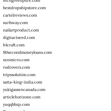
techgreenpure.com
bestdropshipstore.com
cartelreviews.com
surfsway.com
nailartproduct.com
digitactseed.com
lvlcraft.com
90secondmoneyloans.com
xenmicro.com
rodrovers.com
tripssolution.com
satta-king-india.com
yukigassencanada.com
articlehorizone.com
yuqqbbzp.com