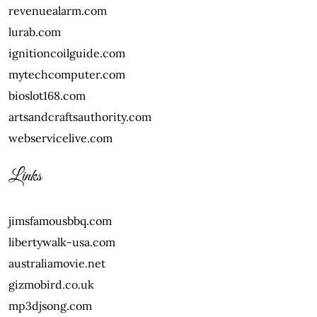
revenuealarm.com
lurab.com
ignitioncoilguide.com
mytechcomputer.com
bioslot168.com
artsandcraftsauthority.com
webservicelive.com
Links
jimsfamousbbq.com
libertywalk-usa.com
australiamovie.net
gizmobird.co.uk
mp3djsong.com