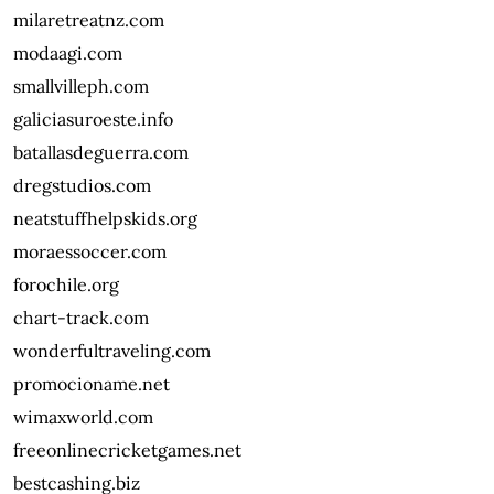
milaretreatnz.com
modaagi.com
smallvilleph.com
galiciasuroeste.info
batallasdeguerra.com
dregstudios.com
neatstuffhelpskids.org
moraessoccer.com
forochile.org
chart-track.com
wonderfultraveling.com
promocioname.net
wimaxworld.com
freeonlinecricketgames.net
bestcashing.biz