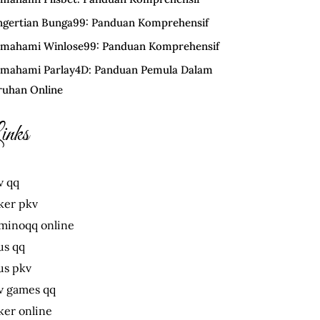
ngertian Bunga99: Panduan Komprehensif
mahami Winlose99: Panduan Komprehensif
mahami Parlay4D: Panduan Pemula Dalam
ruhan Online
inks
v qq
ker pkv
minoqq online
us qq
us pkv
v games qq
ker online