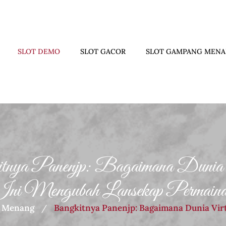
SLOT DEMO
SLOT GACOR
SLOT GAMPANG MEN
tnya Panenjp: Bagaimana Dunia 
ni Mengubah Lansekap Permain
g Menang
Bangkitnya Panenjp: Bagaimana Dunia Vir
/