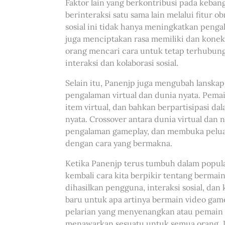
Faktor lain yang berkontribusi pada keban
berinteraksi satu sama lain melalui fitur ob
sosial ini tidak hanya meningkatkan peng
juga menciptakan rasa memiliki dan koneks
orang mencari cara untuk tetap terhubung
interaksi dan kolaborasi sosial.
Selain itu, Panenjp juga mengubah lansk
pengalaman virtual dan dunia nyata. Pema
item virtual, dan bahkan berpartisipasi dal
nyata. Crossover antara dunia virtual dan
pengalaman gameplay, dan membuka peluan
dengan cara yang bermakna.
Ketika Panenjp terus tumbuh dalam popular
kembali cara kita berpikir tentang berm
dihasilkan pengguna, interaksi sosial, da
baru untuk apa artinya bermain video gam
pelarian yang menyenangkan atau pemain 
menawarkan sesuatu untuk semua orang. Ja