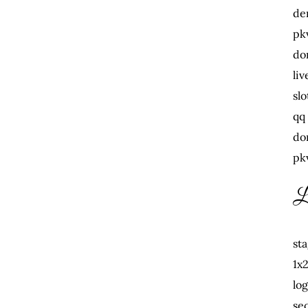
de
pk
do
li
slo
qq
do
pk
L
st
1x
lo
se