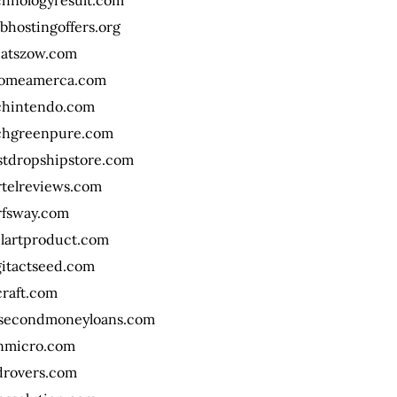
chnologyresult.com
bhostingoffers.org
atszow.com
omeamerca.com
chintendo.com
chgreenpure.com
stdropshipstore.com
rtelreviews.com
rfsway.com
ilartproduct.com
gitactseed.com
craft.com
secondmoneyloans.com
nmicro.com
drovers.com