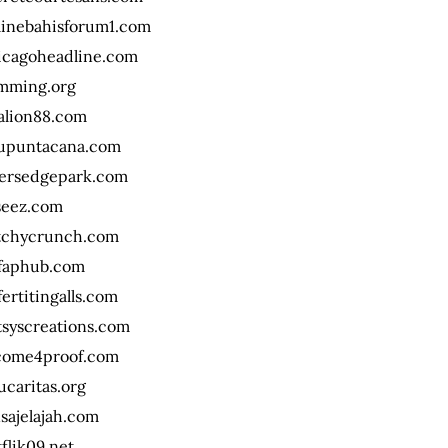
linebahisforum1.com
icagoheadline.com
mming.org
jalion88.com
upuntacana.com
versedgepark.com
seez.com
tchycrunch.com
faphub.com
fertitingalls.com
tsyscreations.com
come4proof.com
ucaritas.org
nsajelajah.com
tflik09.net