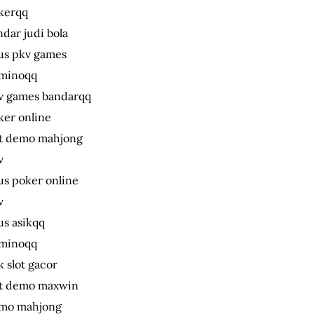
kerqq
ndar judi bola
tus pkv games
minoqq
v games bandarqq
ker online
ot demo mahjong
v
tus poker online
v
us asikqq
minoqq
k slot gacor
ot demo maxwin
mo mahjong