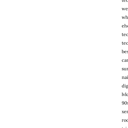
te
we
wh
eh
te
te
be
ca
su
na
di
lvl
90
xe
ro