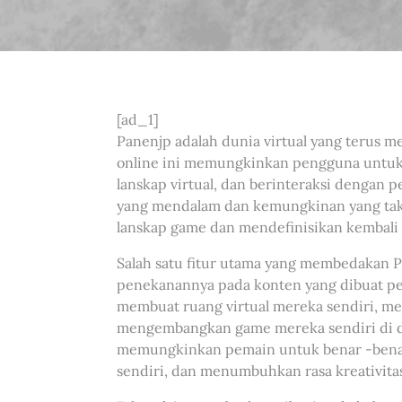
[ad_1]
Panenjp adalah dunia virtual yang terus m
online ini memungkinkan pengguna untuk 
lanskap virtual, dan berinteraksi dengan 
yang mendalam dan kemungkinan yang tak
lanskap game dan mendefinisikan kembali 
Salah satu fitur utama yang membedakan Pa
penekanannya pada konten yang dibuat p
membuat ruang virtual mereka sendiri, me
mengembangkan game mereka sendiri di da
memungkinkan pemain untuk benar -benar 
sendiri, dan menumbuhkan rasa kreativita