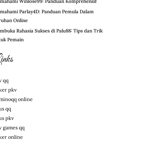
mahami Winlose99: Panduan Komprehensif
mahami Parlay4D: Panduan Pemula Dalam
ruhan Online
mbuka Rahasia Sukses di Palu88: Tips dan Trik
tuk Pemain
inks
v qq
ker pkv
minoqq online
us qq
us pkv
v games qq
ker online