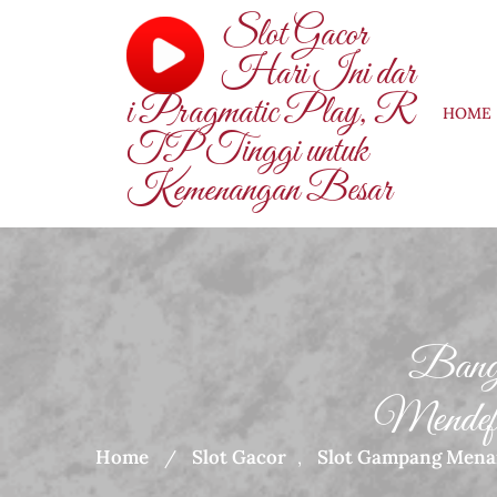
Skip
Slot Gacor
to
Hari Ini dar
content
i Pragmatic Play, R
HOME
TP Tinggi untuk
Kemenangan Besar
Bangk
Mendefi
Home
Slot Gacor
Slot Gampang Mena
/
,