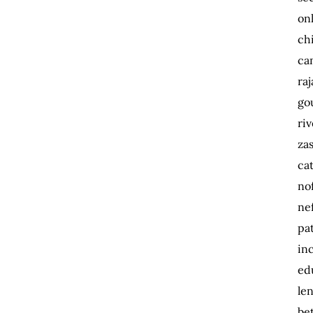
on
ch
ca
ra
go
ri
za
ca
no
ne
pa
in
ed
le
be