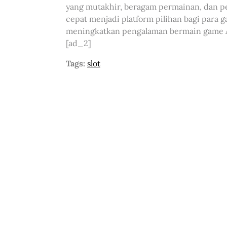
yang mutakhir, beragam permainan, dan 
cepat menjadi platform pilihan bagi para g
meningkatkan pengalaman bermain game A
[ad_2]
Tags:
slot