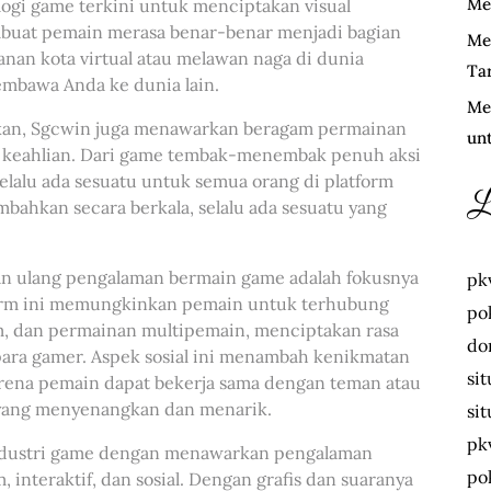
Me
logi game terkini untuk menciptakan visual
embuat pemain merasa benar-benar menjadi bagian
Me
anan kota virtual atau melawan naga di dunia
Ta
membawa Anda ke dunia lain.
Me
nkan, Sgcwin juga menawarkan beragam permainan
un
t keahlian. Dari game tembak-menembak penuh aksi
elalu ada sesuatu untuk semua orang di platform
L
bahkan secara berkala, selalu ada sesuatu yang
an ulang pengalaman bermain game adalah fokusnya
pk
tform ini memungkinkan pemain untuk terhubung
po
um, dan permainan multipemain, menciptakan rasa
do
para gamer. Aspek sosial ini menambah kenikmatan
sit
rena pemain dapat bekerja sama dengan teman atau
 yang menyenangkan dan menarik.
sit
pk
industri game dengan menawarkan pengalaman
po
nteraktif, dan sosial. Dengan grafis dan suaranya