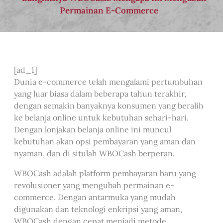
Permainan E-Commerce
[ad_1]
Dunia e-commerce telah mengalami pertumbuhan
yang luar biasa dalam beberapa tahun terakhir,
dengan semakin banyaknya konsumen yang beralih
ke belanja online untuk kebutuhan sehari-hari.
Dengan lonjakan belanja online ini muncul
kebutuhan akan opsi pembayaran yang aman dan
nyaman, dan di situlah WBOCash berperan.
WBOCash adalah platform pembayaran baru yang
revolusioner yang mengubah permainan e-
commerce. Dengan antarmuka yang mudah
digunakan dan teknologi enkripsi yang aman,
WBOCash dengan cepat menjadi metode