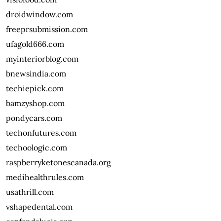
droidwindow.com
freeprsubmission.com
ufagold666.com
myinteriorblog.com
bnewsindia.com
techiepick.com
bamzyshop.com
pondycars.com
techonfutures.com
techoologic.com
raspberryketonescanada.org
medihealthrules.com
usathrill.com
vshapedental.com