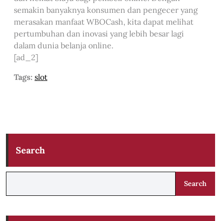
semakin banyaknya konsumen dan pengecer yang
merasakan manfaat WBOCash, kita dapat melihat
pertumbuhan dan inovasi yang lebih besar lagi
dalam dunia belanja online.
[ad_2]
Tags:
slot
Search
Search