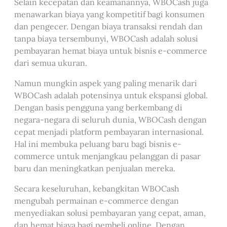
Selain kecepatan dan keamanannya, WBOCash juga
menawarkan biaya yang kompetitif bagi konsumen
dan pengecer. Dengan biaya transaksi rendah dan
tanpa biaya tersembunyi, WBOCash adalah solusi
pembayaran hemat biaya untuk bisnis e-commerce
dari semua ukuran.
Namun mungkin aspek yang paling menarik dari
WBOCash adalah potensinya untuk ekspansi global.
Dengan basis pengguna yang berkembang di
negara-negara di seluruh dunia, WBOCash dengan
cepat menjadi platform pembayaran internasional.
Hal ini membuka peluang baru bagi bisnis e-
commerce untuk menjangkau pelanggan di pasar
baru dan meningkatkan penjualan mereka.
Secara keseluruhan, kebangkitan WBOCash
mengubah permainan e-commerce dengan
menyediakan solusi pembayaran yang cepat, aman,
dan hemat biaya bagi pembeli online. Dengan