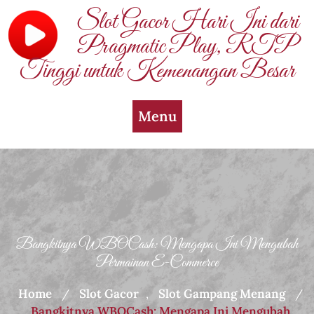
Skip
Slot Gacor Hari Ini dari
to
Pragmatic Play, RTP
content
Tinggi untuk Kemenangan Besar
Menu
Bangkitnya WBOCash: Mengapa Ini Mengubah
Permainan E-Commerce
Home
Slot Gacor
Slot Gampang Menang
/
,
/
Bangkitnya WBOCash: Mengapa Ini Mengubah