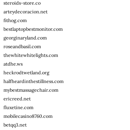
steroids-store.co
arteydecoracion.net
fithog.com
bestlaptopbestmonitor.com
georginaryland.com
roseandbasil.com
thewhitewhitelights.com
atdhe.ws
heckrodtwetland.org
halfheardinthestillness.com
mybestmassagechair.com
ericreed.net
fluxetine.com
mobilecasino8760.com
betqq3.net