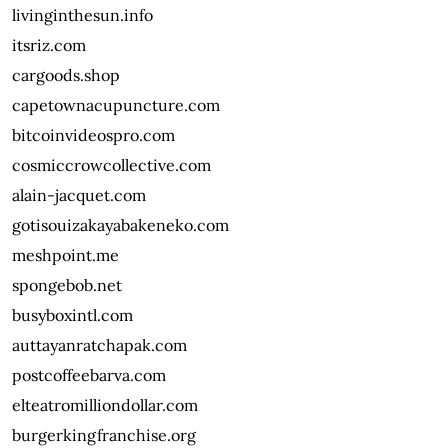
livinginthesun.info
itsriz.com
cargoods.shop
capetownacupuncture.com
bitcoinvideospro.com
cosmiccrowcollective.com
alain-jacquet.com
gotisouizakayabakeneko.com
meshpoint.me
spongebob.net
busyboxintl.com
auttayanratchapak.com
postcoffeebarva.com
elteatromilliondollar.com
burgerkingfranchise.org