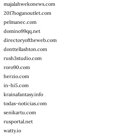
majalahwekonews.com
2017hoganoutlet.com
pelmanec.com
domino99qq.net
directoryoftheweb.com
donttellashton.com
rush3studio.com
roro90.com
herzio.com
in-hi5.com
krainafantasy.info
todas-noticias.com
senikartu.com
rusportal.net
watty.io