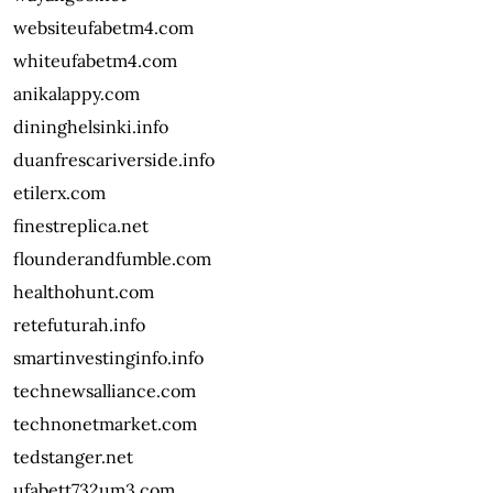
websiteufabetm4.com
whiteufabetm4.com
anikalappy.com
dininghelsinki.info
duanfrescariverside.info
etilerx.com
finestreplica.net
flounderandfumble.com
healthohunt.com
retefuturah.info
smartinvestinginfo.info
technewsalliance.com
technonetmarket.com
tedstanger.net
ufabett732um3.com