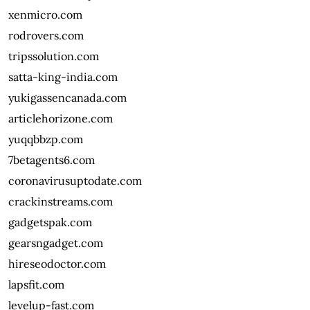
xenmicro.com
rodrovers.com
tripssolution.com
satta-king-india.com
yukigassencanada.com
articlehorizone.com
yuqqbbzp.com
7betagents6.com
coronavirusuptodate.com
crackinstreams.com
gadgetspak.com
gearsngadget.com
hireseodoctor.com
lapsfit.com
levelup-fast.com