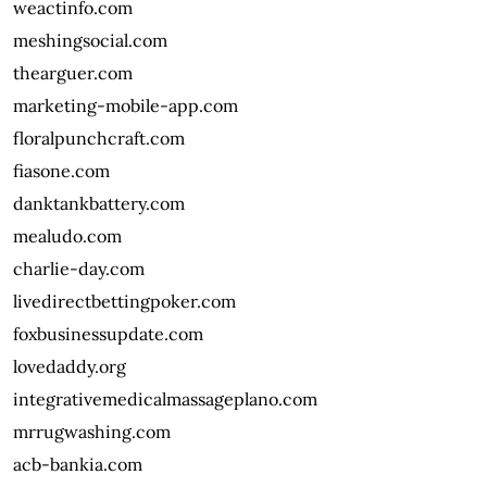
weactinfo.com
meshingsocial.com
thearguer.com
marketing-mobile-app.com
floralpunchcraft.com
fiasone.com
danktankbattery.com
mealudo.com
charlie-day.com
livedirectbettingpoker.com
foxbusinessupdate.com
lovedaddy.org
integrativemedicalmassageplano.com
mrrugwashing.com
acb-bankia.com