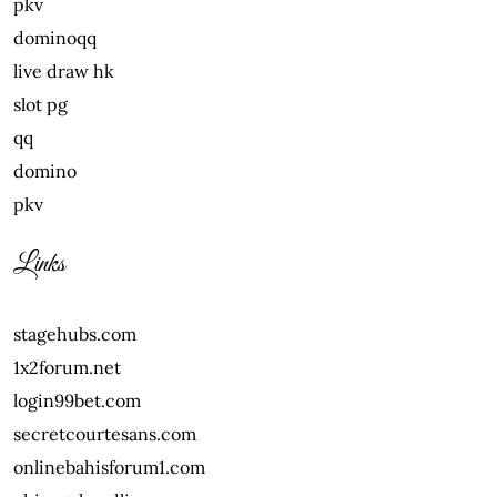
pkv
dominoqq
live draw hk
slot pg
qq
domino
pkv
Links
stagehubs.com
1x2forum.net
login99bet.com
secretcourtesans.com
onlinebahisforum1.com