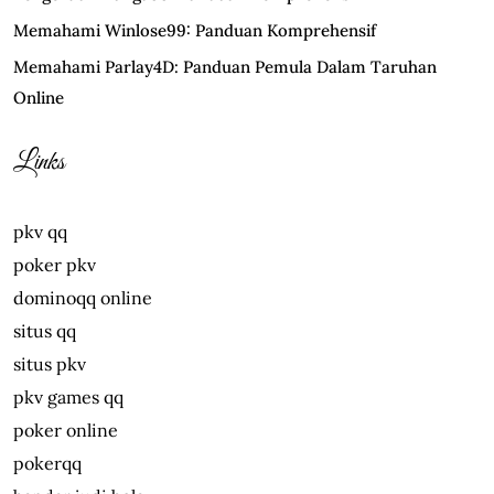
Memahami Winlose99: Panduan Komprehensif
Memahami Parlay4D: Panduan Pemula Dalam Taruhan
Online
Links
pkv qq
poker pkv
dominoqq online
situs qq
situs pkv
pkv games qq
poker online
pokerqq