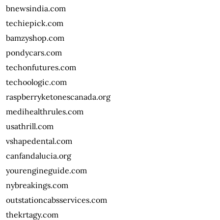
bnewsindia.com
techiepick.com
bamzyshop.com
pondycars.com
techonfutures.com
techoologic.com
raspberryketonescanada.org
medihealthrules.com
usathrill.com
vshapedental.com
canfandalucia.org
yourengineguide.com
nybreakings.com
outstationcabsservices.com
thekrtagy.com