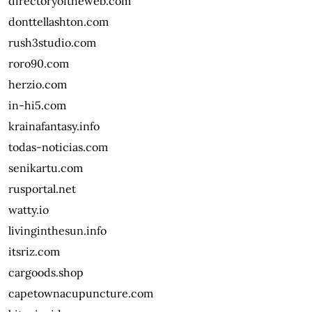
directoryoftheweb.com
donttellashton.com
rush3studio.com
roro90.com
herzio.com
in-hi5.com
krainafantasy.info
todas-noticias.com
senikartu.com
rusportal.net
watty.io
livinginthesun.info
itsriz.com
cargoods.shop
capetownacupuncture.com