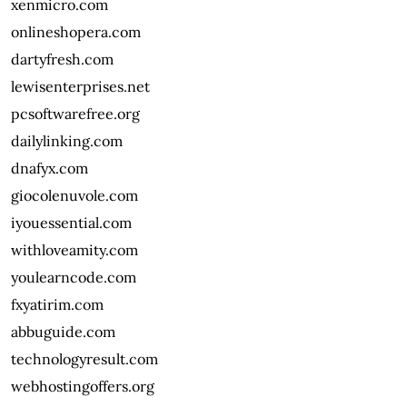
xenmicro.com
onlineshopera.com
dartyfresh.com
lewisenterprises.net
pcsoftwarefree.org
dailylinking.com
dnafyx.com
giocolenuvole.com
iyouessential.com
withloveamity.com
youlearncode.com
fxyatirim.com
abbuguide.com
technologyresult.com
webhostingoffers.org