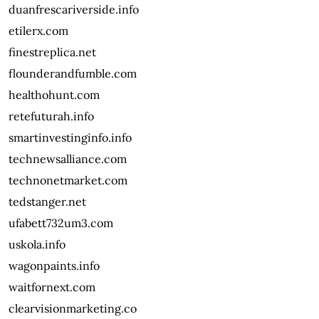
duanfrescariverside.info
etilerx.com
finestreplica.net
flounderandfumble.com
healthohunt.com
retefuturah.info
smartinvestinginfo.info
technewsalliance.com
technonetmarket.com
tedstanger.net
ufabett732um3.com
uskola.info
wagonpaints.info
waitfornext.com
clearvisionmarketing.co