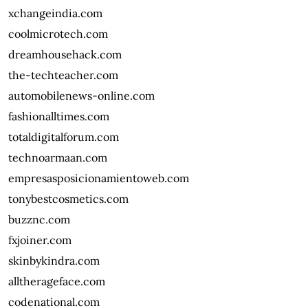
xchangeindia.com
coolmicrotech.com
dreamhousehack.com
the-techteacher.com
automobilenews-online.com
fashionalltimes.com
totaldigitalforum.com
technoarmaan.com
empresasposicionamientoweb.com
tonybestcosmetics.com
buzznc.com
fxjoiner.com
skinbykindra.com
alltherageface.com
codenational.com