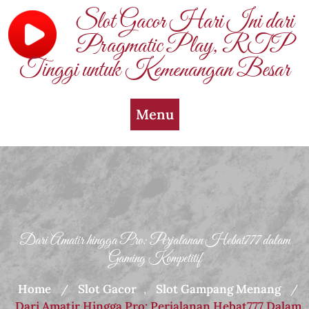
Skip
Slot Gacor Hari Ini dari
to
Pragmatic Play, RTP
content
Tinggi untuk Kemenangan Besar
Menu
Dari Amatir hingga Pro: Perjalanan Hebat777 dalam
Gaming Kompetitif
Home
Slot Gacor
Slot Gampang Menang
/
,
/
Dari Amatir Hingga Pro: Perjalanan Hebat777 Dalam