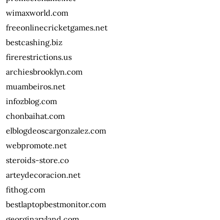
wimaxworld.com
freeonlinecricketgames.net
bestcashing.biz
firerestrictions.us
archiesbrooklyn.com
muambeiros.net
infozblog.com
chonbaihat.com
elblogdeoscargonzalez.com
webpromote.net
steroids-store.co
arteydecoracion.net
fithog.com
bestlaptopbestmonitor.com
georginaryland.com