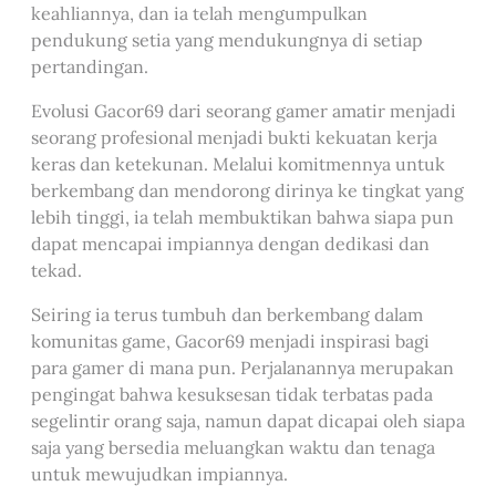
keahliannya, dan ia telah mengumpulkan
pendukung setia yang mendukungnya di setiap
pertandingan.
Evolusi Gacor69 dari seorang gamer amatir menjadi
seorang profesional menjadi bukti kekuatan kerja
keras dan ketekunan. Melalui komitmennya untuk
berkembang dan mendorong dirinya ke tingkat yang
lebih tinggi, ia telah membuktikan bahwa siapa pun
dapat mencapai impiannya dengan dedikasi dan
tekad.
Seiring ia terus tumbuh dan berkembang dalam
komunitas game, Gacor69 menjadi inspirasi bagi
para gamer di mana pun. Perjalanannya merupakan
pengingat bahwa kesuksesan tidak terbatas pada
segelintir orang saja, namun dapat dicapai oleh siapa
saja yang bersedia meluangkan waktu dan tenaga
untuk mewujudkan impiannya.