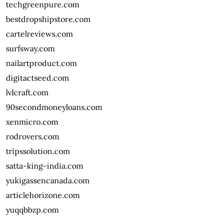
techgreenpure.com
bestdropshipstore.com
cartelreviews.com
surfsway.com
nailartproduct.com
digitactseed.com
lvlcraft.com
90secondmoneyloans.com
xenmicro.com
rodrovers.com
tripssolution.com
satta-king-india.com
yukigassencanada.com
articlehorizone.com
yuqqbbzp.com