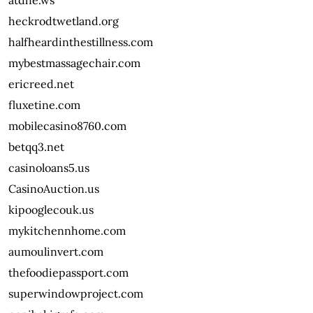
atdhe.ws
heckrodtwetland.org
halfheardinthestillness.com
mybestmassagechair.com
ericreed.net
fluxetine.com
mobilecasino8760.com
betqq3.net
casinoloans5.us
CasinoAuction.us
kipooglecouk.us
mykitchennhome.com
aumoulinvert.com
thefoodiepassport.com
superwindowproject.com