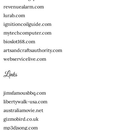
revenuealarm.com
lurab.com
ignitioncoilguide.com
mytechcomputer.com
bioslot168.com
artsandcraftsauthority.com
webservicelive.com
Links
jimsfamousbbq.com
libertywalk-usa.com
australiamovie.net
gizmobird.co.uk
mp3djsong.com