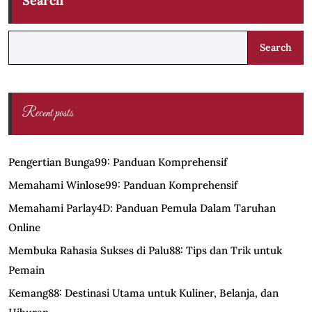
Search
Search
Recent posts
Pengertian Bunga99: Panduan Komprehensif
Memahami Winlose99: Panduan Komprehensif
Memahami Parlay4D: Panduan Pemula Dalam Taruhan
Online
Membuka Rahasia Sukses di Palu88: Tips dan Trik untuk
Pemain
Kemang88: Destinasi Utama untuk Kuliner, Belanja, dan