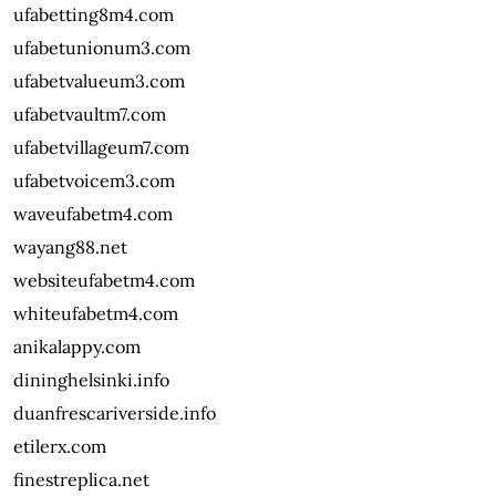
ufabetting8m4.com
ufabetunionum3.com
ufabetvalueum3.com
ufabetvaultm7.com
ufabetvillageum7.com
ufabetvoicem3.com
waveufabetm4.com
wayang88.net
websiteufabetm4.com
whiteufabetm4.com
anikalappy.com
dininghelsinki.info
duanfrescariverside.info
etilerx.com
finestreplica.net