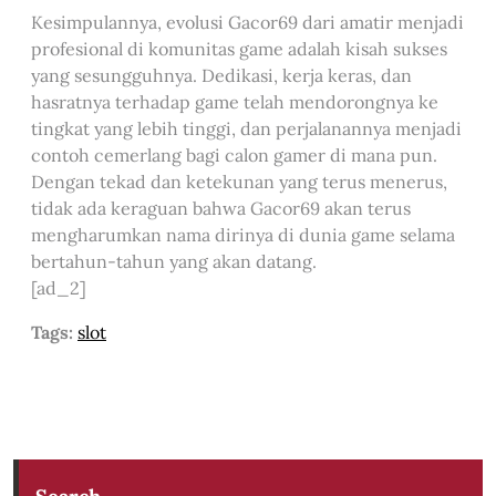
Kesimpulannya, evolusi Gacor69 dari amatir menjadi
profesional di komunitas game adalah kisah sukses
yang sesungguhnya. Dedikasi, kerja keras, dan
hasratnya terhadap game telah mendorongnya ke
tingkat yang lebih tinggi, dan perjalanannya menjadi
contoh cemerlang bagi calon gamer di mana pun.
Dengan tekad dan ketekunan yang terus menerus,
tidak ada keraguan bahwa Gacor69 akan terus
mengharumkan nama dirinya di dunia game selama
bertahun-tahun yang akan datang.
[ad_2]
Tags:
slot