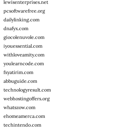
lewisenterprises.net
pcsoftwarefree.org
dailylinking.com
dnafyx.com
giocolenuvole.com
iyouessential.com
withloveamity.com
youlearncode.com
fxyatirim.com
abbuguide.com
technologyresult.com
webhostingoffers.org
whatszow.com
ehomeamerca.com
techintendo.com