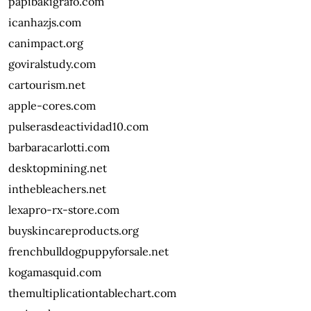
papibakigrafo.com
icanhazjs.com
canimpact.org
goviralstudy.com
cartourism.net
apple-cores.com
pulserasdeactividad10.com
barbaracarlotti.com
desktopmining.net
inthebleachers.net
lexapro-rx-store.com
buyskincareproducts.org
frenchbulldogpuppyforsale.net
kogamasquid.com
themultiplicationtablechart.com