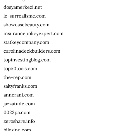
dosyamerkezi.net
le-surrealisme.com
showcasebeauty.com
insurancepolicyexpert.com
statkeycompany.com
carolinadeckbuilders.com
topinvestingblog.com
top50tools.com
the-rep.com
saltyfranks.com
annerani.com
jazzatude.com
0022pa.com
zeroshare.info
bilesinc.com