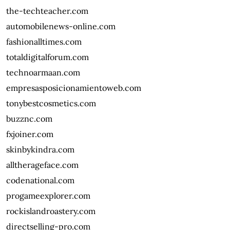
the-techteacher.com
automobilenews-online.com
fashionalltimes.com
totaldigitalforum.com
technoarmaan.com
empresasposicionamientoweb.com
tonybestcosmetics.com
buzznc.com
fxjoiner.com
skinbykindra.com
alltherageface.com
codenational.com
progameexplorer.com
rockislandroastery.com
directselling-pro.com