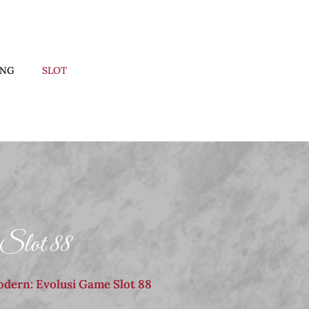
ANG
SLOT
Slot 88
odern: Evolusi Game Slot 88