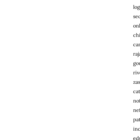
lo
se
on
ch
ca
ra
go
ri
za
ca
no
ne
pa
in
ed