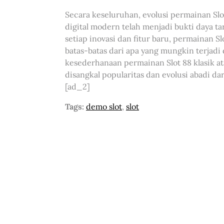
Secara keseluruhan, evolusi permainan Slo
digital modern telah menjadi bukti daya ta
setiap inovasi dan fitur baru, permainan
batas-batas dari apa yang mungkin terjadi
kesederhanaan permainan Slot 88 klasik at
disangkal popularitas dan evolusi abadi dar
[ad_2]
Tags:
demo slot
,
slot