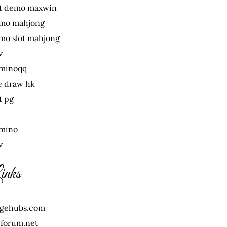
ot demo maxwin
mo mahjong
mo slot mahjong
v
minoqq
ve draw hk
t pg
mino
v
inks
agehubs.com
2forum.net