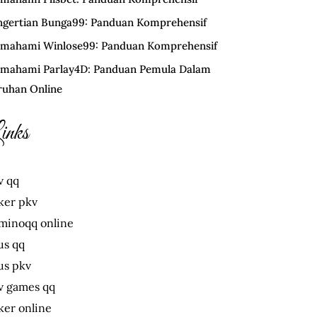
ngertian Bunga99: Panduan Komprehensif
mahami Winlose99: Panduan Komprehensif
mahami Parlay4D: Panduan Pemula Dalam
ruhan Online
inks
v qq
ker pkv
minoqq online
us qq
us pkv
v games qq
ker online