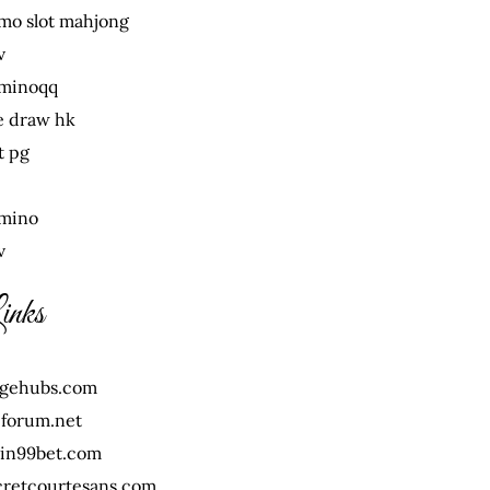
mo slot mahjong
v
minoqq
ve draw hk
t pg
mino
v
inks
agehubs.com
2forum.net
gin99bet.com
cretcourtesans.com