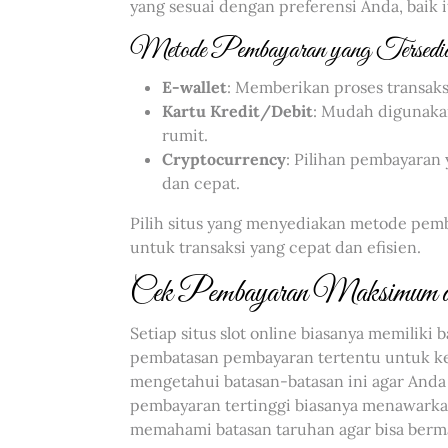
yang sesuai dengan preferensi Anda, baik it
Metode Pembayaran yang Tersedi
E-wallet
: Memberikan proses transaks
Kartu Kredit/Debit
: Mudah digunaka
rumit.
Cryptocurrency
: Pilihan pembayaran
dan cepat.
Pilih situs yang menyediakan metode pem
untuk transaksi yang cepat dan efisien.
Cek Pembayaran Maksimum d
Setiap situs slot online biasanya memilik
pembatasan pembayaran tertentu untuk k
mengetahui batasan-batasan ini agar Anda
pembayaran tertinggi biasanya menawarkan
memahami batasan taruhan agar bisa bermai