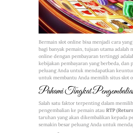
Bermain slot online bisa menjadi cara y
bagi banyak pemain, tujuan utama adalah 
online dengan pembayaran tertinggi adalah 
kebijakan pembayaran yang berbeda, dan 
peluang Anda untuk mendapatkan keuntunga
untuk membantu Anda memilih situs slot o
Pahami Tingkat Pengemba
Salah satu faktor terpenting dalam memilih
pengembalian ke pemain atau
RTP (Return
taruhan yang akan dikembalikan kepada pe
semakin besar peluang Anda untuk menda