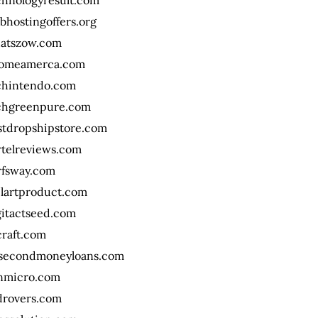
chnologyresult.com
bhostingoffers.org
atszow.com
omeamerca.com
chintendo.com
chgreenpure.com
stdropshipstore.com
rtelreviews.com
rfsway.com
ilartproduct.com
gitactseed.com
craft.com
secondmoneyloans.com
nmicro.com
drovers.com