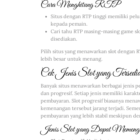
Cara Menghitung RTP
Situs dengan RTP tinggi memiliki pe
kepada pemain.
Cari tahu RTP masing-masing game slot
disediakan.
Pilih situs yang menawarkan slot dengan 
lebih besar untuk menang.
Cek Jenis Slot yang Tersedi
Banyak situs menawarkan berbagai jenis per
dan progresif. Setiap jenis memiliki karak
pembayaran. Slot progresif biasanya menaw
kemenangan tersebut jarang terjadi. Semen
pembayaran yang lebih stabil meskipun den
Jenis Slot yang Dapat Memenga