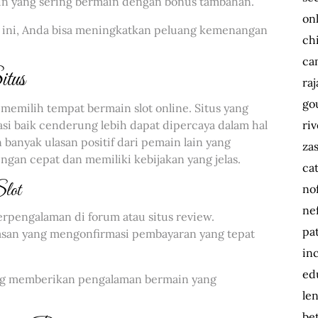
in yang sering bermain dengan bonus tambahan.
on
ini, Anda bisa meningkatkan peluang kemenangan
ch
ca
itus
ra
go
 memilih tempat bermain slot online. Situs yang
asi baik cenderung lebih dapat dipercaya dalam hal
ri
 banyak ulasan positif dari pemain lain yang
za
n cepat dan memiliki kebijakan yang jelas.
ca
lot
no
ne
erpengalaman di forum atau situs review.
pa
ulasan yang mengonfirmasi pembayaran yang tepat
in
ed
ung memberikan pengalaman bermain yang
le
be