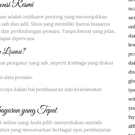
ensi Resmi
nc
nan adalah indikator penting yang menunjukkan
xe
 sah dan adil. Situs yang memiliki lisensi biasanya
on
dan perlindungan pemain. Tanpa lisensi yang jelas,
da
dapat dipercaya.
le
 Lisensi?
pc
adan pengatur yang sah, seperti lembaga yang diakui
da
dn
an data pemain.
gi
percaya dalam hal pembayaran dan keselamatan
iy
wi
aran yang Tepat
yo
fx
t online yang Anda pilih menyediakan metode
ab
situs yang menawarkan berbagai opsi pembayaran