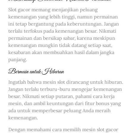
Slot gacor memang menjanjikan peluang
kemenangan yang lebih tinggi, namun permainan
ini tetap bergantung pada keberuntungan. Jangan
terlalu terfokus pada kemenangan besar. Nikmati
permainan dan bersikap sabar, karena meskipun
kemenangan mungkin tidak datang setiap saat,
kesabaran akan membuahkan hasil dalam jangka
panjang.
Bermain untuk Hiburan
Ingatlah bahwa mesin slot dirancang untuk hiburan.
Jangan terlalu terburu-buru mengejar kemenangan
besar. Nikmati setiap putaran, pahami cara kerja
mesin, dan ambil keuntungan dari fitur bonus yang
ada untuk memperbesar peluang Anda meraih
kemenangan.
Dengan memahami cara memilih mesin slot gacor