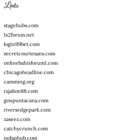
Links
stagehubs.com
1x2forum.net
login99bet.com
secretcourtesans.com
onlinebahisforum1.com
chicagoheadline.com
camming.org
rajalion88.com
goupuntacana.com
riversedgepark.com
zaseez.com
catchycrunch.com
nofaphub.com