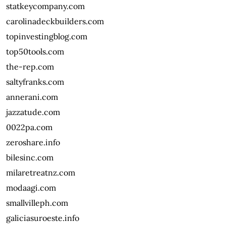
statkeycompany.com
carolinadeckbuilders.com
topinvestingblog.com
top50tools.com
the-rep.com
saltyfranks.com
annerani.com
jazzatude.com
0022pa.com
zeroshare.info
bilesinc.com
milaretreatnz.com
modaagi.com
smallvilleph.com
galiciasuroeste.info