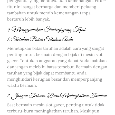
pengganda yang meningkatkan kemenangan. Fitur-
fitur ini sangat berharga dan memberi peluang
tambahan untuk meraih kemenangan tanpa
bertaruh lebih banyak.
4. Menggunakan Strategi yang Tepat
1. Tentukan Batas Taruhan Anda
Menetapkan batas taruhan adalah cara yang sangat
penting untuk bermain dengan bijak di mesin slot
gacor. Tentukan anggaran yang dapat Anda mainkan
dan jangan melebihi batas tersebut. Bermain dengan
taruhan yang bijak dapat membantu Anda
menghindari kerugian besar dan memperpanjang
waktu bermain.
2. Jangan Terburu-Buru Meningkatkan Taruhan
Saat bermain mesin slot gacor, penting untuk tidak
terburu-buru meningkatkan taruhan. Meskipun