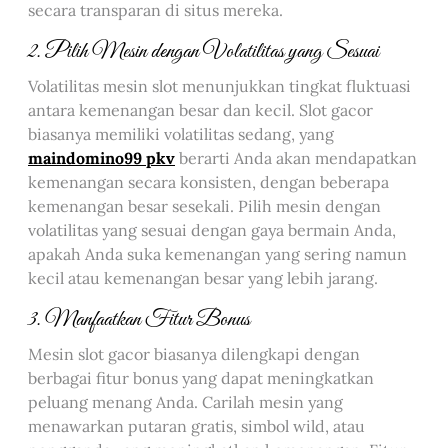
secara transparan di situs mereka.
2. Pilih Mesin dengan Volatilitas yang Sesuai
Volatilitas mesin slot menunjukkan tingkat fluktuasi
antara kemenangan besar dan kecil. Slot gacor
biasanya memiliki volatilitas sedang, yang
maindomino99 pkv
berarti Anda akan mendapatkan
kemenangan secara konsisten, dengan beberapa
kemenangan besar sesekali. Pilih mesin dengan
volatilitas yang sesuai dengan gaya bermain Anda,
apakah Anda suka kemenangan yang sering namun
kecil atau kemenangan besar yang lebih jarang.
3. Manfaatkan Fitur Bonus
Mesin slot gacor biasanya dilengkapi dengan
berbagai fitur bonus yang dapat meningkatkan
peluang menang Anda. Carilah mesin yang
menawarkan putaran gratis, simbol wild, atau