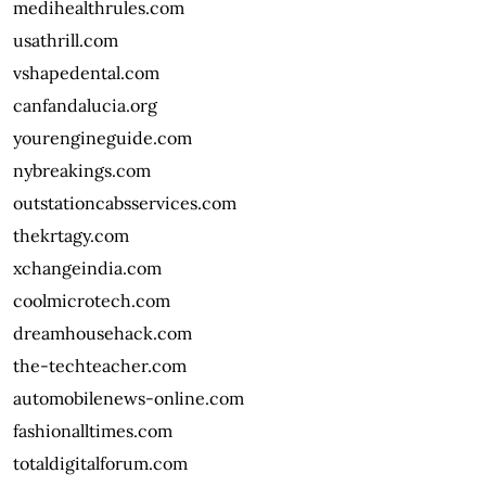
medihealthrules.com
usathrill.com
vshapedental.com
canfandalucia.org
yourengineguide.com
nybreakings.com
outstationcabsservices.com
thekrtagy.com
xchangeindia.com
coolmicrotech.com
dreamhousehack.com
the-techteacher.com
automobilenews-online.com
fashionalltimes.com
totaldigitalforum.com