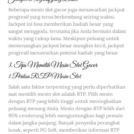
Beberapa mesin slot gacor juga menawarkan jackpot
progresif yang terus berkembang seiring waktu.
Jackpot ini bisa memberikan hadiah besar yang
sangat menggoda, terutama jika Anda bermain dalam
waktu yang cukup lama. Meskipun peluang untuk
memenangkan jackpot besar mungkin kecil, jackpot
progresif menawarkan potensi hadiah yang besar.
3. Tips Memilih Mesin Slot Gacor
1. Periksa RTP Mesin Slot
Salah satu faktor terpenting yang perlu diperhatikan
saat memilih mesin slot adalah RTP. Pilih mesin
dengan RTP yang lebih tinggi untuk meningkatkan
peluang menang Anda. Mesin dengan RTP lebih dari
95% cenderung lebih menguntungkan bagi pemain
dalam jangka panjang. Banyak penyedia perangkat
lunak, seperti PG Soft, memberikan informasi RTP