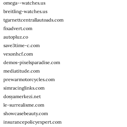
omega--watches.us
breitling-watches.us
tgarnettcentrallautoads.com
fixadvert.com
autopluz.co
save3time-c.com
vexonhcf.com
demos-pixelsparadise.com
mediatitude.com
prewarmotorcycles.com
simracinglinks.com
dosyamerkezi.net
le-surrealisme.com
showcasebeauty.com
insurancepolicyexpert.com