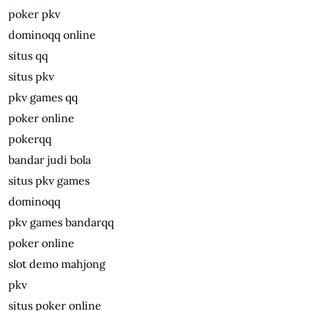
poker pkv
dominoqq online
situs qq
situs pkv
pkv games qq
poker online
pokerqq
bandar judi bola
situs pkv games
dominoqq
pkv games bandarqq
poker online
slot demo mahjong
pkv
situs poker online