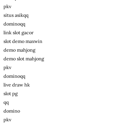
pkv
situs asikqq
dominoqq
link slot gacor
slot demo maxwin
demo mahjong
demo slot mahjong
pkv
dominoqq
live draw hk
slot pg
qq
domino
pkv