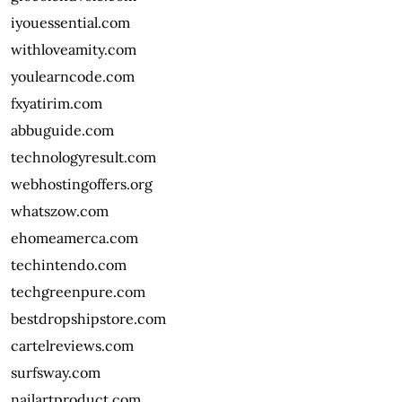
iyouessential.com
withloveamity.com
youlearncode.com
fxyatirim.com
abbuguide.com
technologyresult.com
webhostingoffers.org
whatszow.com
ehomeamerca.com
techintendo.com
techgreenpure.com
bestdropshipstore.com
cartelreviews.com
surfsway.com
nailartproduct.com