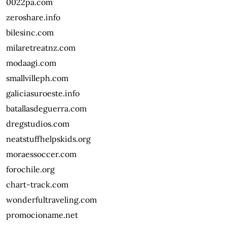
0022pa.com
zeroshare.info
bilesinc.com
milaretreatnz.com
modaagi.com
smallvilleph.com
galiciasuroeste.info
batallasdeguerra.com
dregstudios.com
neatstuffhelpskids.org
moraessoccer.com
forochile.org
chart-track.com
wonderfultraveling.com
promocioname.net