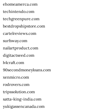
ehomeamerca.com
techintendo.com
techgreenpure.com
bestdropshipstore.com
cartelreviews.com
surfsway.com
nailartproduct.com
digitactseed.com
lvlcraft.com
90secondmoneyloans.com
xenmicro.com
rodrovers.com
tripssolution.com
satta-king-india.com
yukigassencanada.com