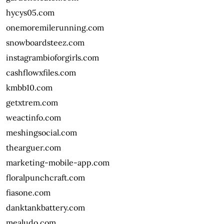
hycys05.com
onemoremilerunning.com
snowboardsteez.com
instagrambioforgirls.com
cashflowxfiles.com
kmbb10.com
getxtrem.com
weactinfo.com
meshingsocial.com
thearguer.com
marketing-mobile-app.com
floralpunchcraft.com
fiasone.com
danktankbattery.com
mealudo.com