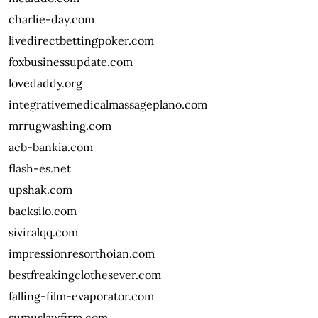
charlie-day.com
livedirectbettingpoker.com
foxbusinessupdate.com
lovedaddy.org
integrativemedicalmassageplano.com
mrrugwashing.com
acb-bankia.com
flash-es.net
upshak.com
backsilo.com
siviralqq.com
impressionresorthoian.com
bestfreakingclothesever.com
falling-film-evaporator.com
sumuslawfirm.com