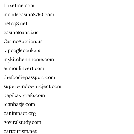
fluxetine.com
mobilecasino8760.com
betqq3.net
casinoloans5.us
CasinoAuction.us
kipooglecouk.us
mykitchennhome.com
aumoulinvert.com
thefoodiepassport.com
superwindowproject.com
papibakigrafo.com
icanhazjs.com
canimpact.org
goviralstudy.com
cartourism.net