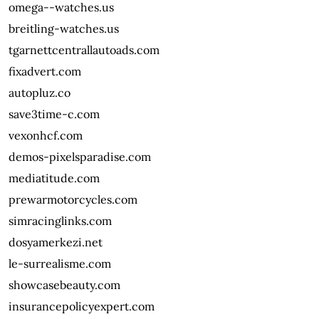
omega--watches.us
breitling-watches.us
tgarnettcentrallautoads.com
fixadvert.com
autopluz.co
save3time-c.com
vexonhcf.com
demos-pixelsparadise.com
mediatitude.com
prewarmotorcycles.com
simracinglinks.com
dosyamerkezi.net
le-surrealisme.com
showcasebeauty.com
insurancepolicyexpert.com