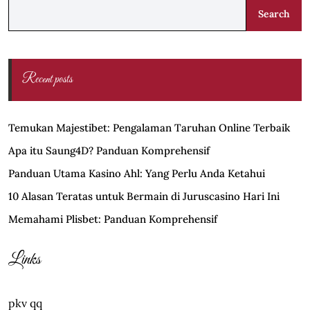
Search
Recent posts
Temukan Majestibet: Pengalaman Taruhan Online Terbaik
Apa itu Saung4D? Panduan Komprehensif
Panduan Utama Kasino Ahl: Yang Perlu Anda Ketahui
10 Alasan Teratas untuk Bermain di Juruscasino Hari Ini
Memahami Plisbet: Panduan Komprehensif
Links
pkv qq