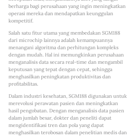
berharga bagi perusahaan yang ingin meningkatkan
operasi mereka dan mendapatkan keunggulan
kompetitif.
Salah satu fitur utama yang membedakan SGM188
dari microchip lainnya adalah kemampuannya
menangani algoritma dan perhitungan kompleks
dengan mudah. Hal ini memungkinkan perusahaan
menganalisis data secara real-time dan mengambil
keputusan yang tepat dengan cepat, sehingga
menghasilkan peningkatan produktivitas dan
profitabilitas.
Dalam industri kesehatan, SGM188 digunakan untuk
merevolusi perawatan pasien dan meningkatkan
hasil pengobatan. Dengan menganalisis data pasien
dalam jumlah besar, dokter dan peneliti dapat
mengidentifikasi tren dan pola yang dapat
menghasilkan terobosan dalam penelitian medis dan