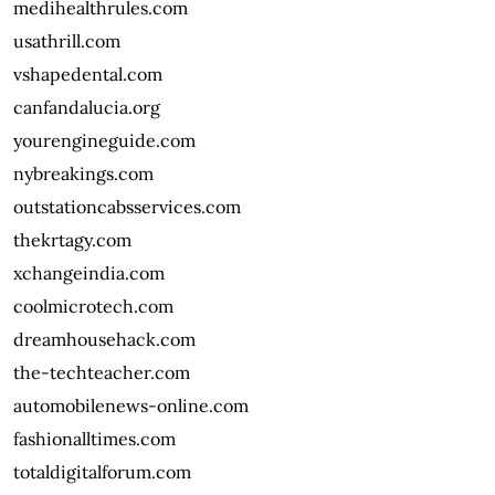
medihealthrules.com
usathrill.com
vshapedental.com
canfandalucia.org
yourengineguide.com
nybreakings.com
outstationcabsservices.com
thekrtagy.com
xchangeindia.com
coolmicrotech.com
dreamhousehack.com
the-techteacher.com
automobilenews-online.com
fashionalltimes.com
totaldigitalforum.com