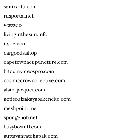
senikartu.com
rusportal.net
watty.io
livinginthesun.info
itsriz.com
cargoods.shop
capetownacupuncture.com
bitcoinvideospro.com
cosmiccrowcollective.com
alain-jacquet.com
gotisouizakayabakeneko.com
meshpoint.me
spongebob.net
busyboxintl.com
auttayanratchapak.com