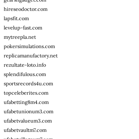
hireseodoctor.com
lapsfit.com
levelup-fast.com
mytreepla.net
pokersimulations.com
replicamanufactory.net
rezultate-loto.info
splendifulous.com
sportsrecords4u.com
topceleberites.com
ufabetting8m4.com
ufabetunionum3.com
ufabetvalueum3.com
ufabetvaultm7.com