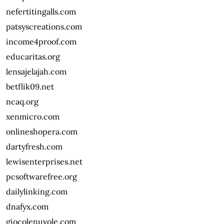
nefertitingalls.com
patsyscreations.com
income4proof.com
educaritas.org
lensajelajah.com
betflik09.net
ncaq.org
xenmicro.com
onlineshopera.com
dartyfresh.com
lewisenterprises.net
pcsoftwarefree.org
dailylinking.com
dnafyx.com
giocolenuvole.com