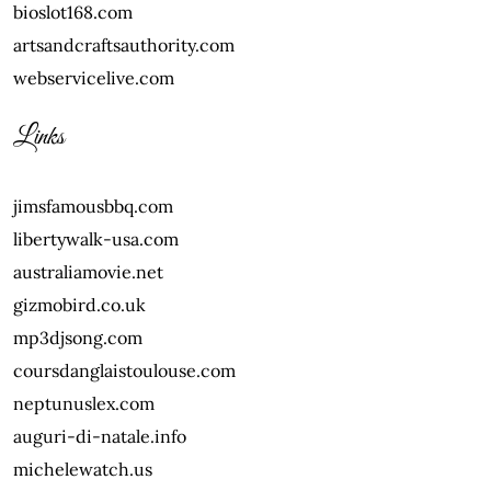
bioslot168.com
artsandcraftsauthority.com
webservicelive.com
Links
jimsfamousbbq.com
libertywalk-usa.com
australiamovie.net
gizmobird.co.uk
mp3djsong.com
coursdanglaistoulouse.com
neptunuslex.com
auguri-di-natale.info
michelewatch.us