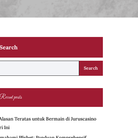
Search
Search
Recent posts
Alasan Teratas untuk Bermain di Juruscasino
i Ini
mahami Plisbet: Panduan Komprehensif