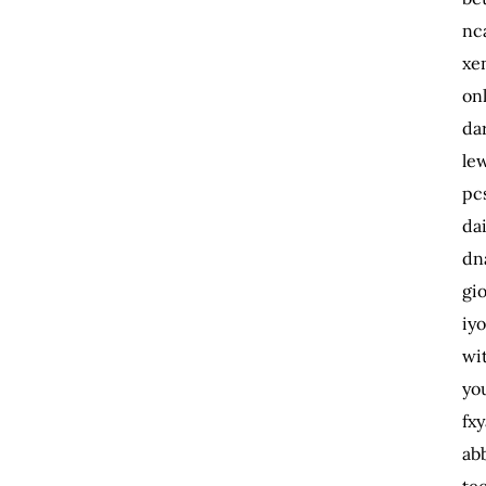
nc
xe
on
da
le
pc
da
dn
gi
iy
wi
yo
fx
ab