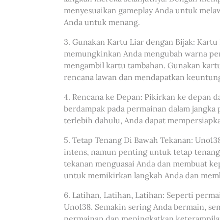
menyesuaikan gameplay Anda untuk mela
Anda untuk menang.
3. Gunakan Kartu Liar dengan Bijak: Kartu
memungkinkan Anda mengubah warna per
mengambil kartu tambahan. Gunakan kartu
rencana lawan dan mendapatkan keuntun
4. Rencana ke Depan: Pikirkan ke depan 
berdampak pada permainan dalam jangka 
terlebih dahulu, Anda dapat mempersiapk
5. Tetap Tenang Di Bawah Tekanan: Uno138
intens, namun penting untuk tetap tenang
tekanan menguasai Anda dan membuat kepu
untuk memikirkan langkah Anda dan membua
6. Latihan, Latihan, Latihan: Seperti perm
Uno138. Semakin sering Anda bermain, sem
permainan dan meningkatkan keterampila