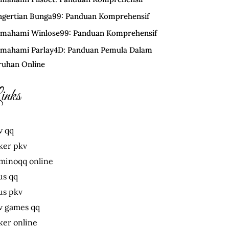
ngertian Bunga99: Panduan Komprehensif
mahami Winlose99: Panduan Komprehensif
mahami Parlay4D: Panduan Pemula Dalam
ruhan Online
inks
v qq
ker pkv
minoqq online
us qq
us pkv
v games qq
ker online