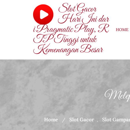
Skip
Slot Gacor
to
Hari Ini dar
content
i Pragmatic Play, R
HOME
TP Tinggi untuk
Kemenangan Besar
Melep
Home
Slot Gacor
Slot Gampa
/
,