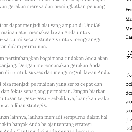
wan gerakan mereka dan meningkatkan peluang
Pe
Me
 Liar dapat menjadi alat yang ampuh di Uno138,
Me
mainan atau memaksa lawan Anda untuk
Ta
-kartu ini secara strategis untuk mengganggu
gan dalam permainan.
L
dan pertimbangkan bagaimana tindakan Anda akan
panjang. Dengan merencanakan gerakan Anda
an diri untuk sukses dan mengungguli lawan Anda.
pk
 bisa menjadi permainan yang serba cepat dan
po
 dan fokus sepanjang permainan. Jangan biarkan
do
tusan tergesa-gesa – sebaliknya, luangkan waktu
sit
t pilihan strategis.
sit
ainan lainnya, latihan menjadi sempurna dalam hal
pk
akin banyak Anda belajar tentang strategi
po
n Anda. Tantang diri Anda dengan bermain