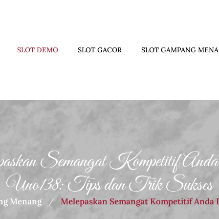
SLOT DEMO
SLOT GACOR
SLOT GAMPANG MEN
askan Semangat Kompetitif Anda 
Uno138: Tips dan Trik Sukses
ng Menang
Melepaskan Semangat Kompetitif Anda D
/