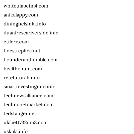
whiteufabetm4.com
anikalappy.com
dininghelsinki.info
duanfrescariverside.info
etilerx.com
finestreplica.net
flounderandfumble.com
healthohunt.com
retefuturah.info
smartinvestinginfo.info
technewsalliance.com
technonetmarket.com
tedstanger.net
ufabett732um3.com
uskola.info