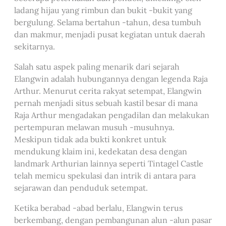
ladang hijau yang rimbun dan bukit -bukit yang
bergulung. Selama bertahun -tahun, desa tumbuh
dan makmur, menjadi pusat kegiatan untuk daerah
sekitarnya.
Salah satu aspek paling menarik dari sejarah
Elangwin adalah hubungannya dengan legenda Raja
Arthur. Menurut cerita rakyat setempat, Elangwin
pernah menjadi situs sebuah kastil besar di mana
Raja Arthur mengadakan pengadilan dan melakukan
pertempuran melawan musuh -musuhnya.
Meskipun tidak ada bukti konkret untuk
mendukung klaim ini, kedekatan desa dengan
landmark Arthurian lainnya seperti Tintagel Castle
telah memicu spekulasi dan intrik di antara para
sejarawan dan penduduk setempat.
Ketika berabad -abad berlalu, Elangwin terus
berkembang, dengan pembangunan alun -alun pasar