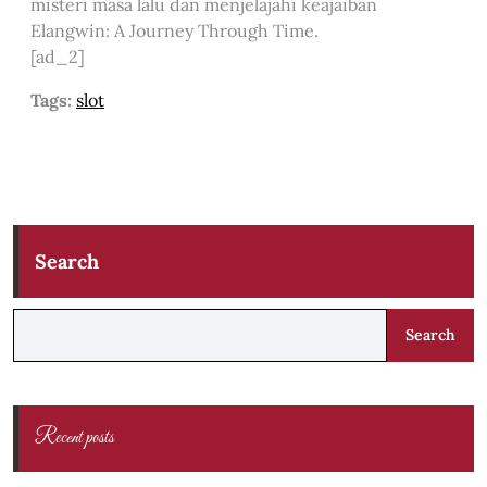
misteri masa lalu dan menjelajahi keajaiban
Elangwin: A Journey Through Time.
[ad_2]
Tags:
slot
Search
Search
Recent posts