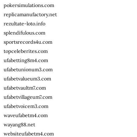
pokersimulations.com
replicamanufactory.net
rezultate-loto.info
splendifulous.com
sportsrecords4u.com
topceleberites.com
ufabetting8m4.com
ufabetunionum3.com
ufabetvalueum3.com
ufabetvaultm7.com
ufabetvillageum7.com
ufabetvoicem3.com
waveufabetm4.com
wayang88.net
websiteufabetm4.com