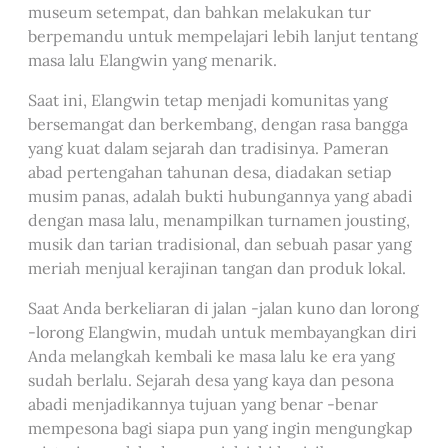
museum setempat, dan bahkan melakukan tur
berpemandu untuk mempelajari lebih lanjut tentang
masa lalu Elangwin yang menarik.
Saat ini, Elangwin tetap menjadi komunitas yang
bersemangat dan berkembang, dengan rasa bangga
yang kuat dalam sejarah dan tradisinya. Pameran
abad pertengahan tahunan desa, diadakan setiap
musim panas, adalah bukti hubungannya yang abadi
dengan masa lalu, menampilkan turnamen jousting,
musik dan tarian tradisional, dan sebuah pasar yang
meriah menjual kerajinan tangan dan produk lokal.
Saat Anda berkeliaran di jalan -jalan kuno dan lorong
-lorong Elangwin, mudah untuk membayangkan diri
Anda melangkah kembali ke masa lalu ke era yang
sudah berlalu. Sejarah desa yang kaya dan pesona
abadi menjadikannya tujuan yang benar -benar
mempesona bagi siapa pun yang ingin mengungkap