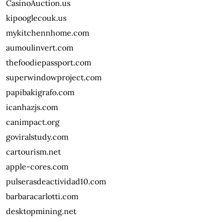
CasinoAuction.us
kipooglecouk.us
mykitchennhome.com
aumoulinvert.com
thefoodiepassport.com
superwindowproject.com
papibakigrafo.com
icanhazjs.com
canimpact.org
goviralstudy.com
cartourism.net
apple-cores.com
pulserasdeactividad10.com
barbaracarlotti.com
desktopmining.net