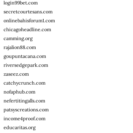
login99bet.com
secretcourtesans.com
onlinebahisforum1.com
chicagoheadline.com
camming.org
rajalion88.com
goupuntacana.com
riversedgepark.com
zaseez.com
catchycrunch.com
nofaphub.com
nefertitingalls.com
patsyscreations.com
income4proof.com
educaritas.org