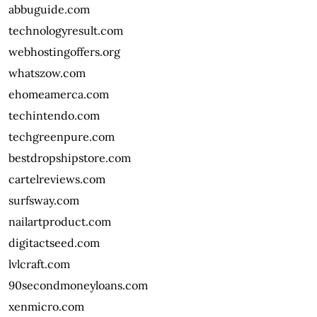
abbuguide.com
technologyresult.com
webhostingoffers.org
whatszow.com
ehomeamerca.com
techintendo.com
techgreenpure.com
bestdropshipstore.com
cartelreviews.com
surfsway.com
nailartproduct.com
digitactseed.com
lvlcraft.com
90secondmoneyloans.com
xenmicro.com