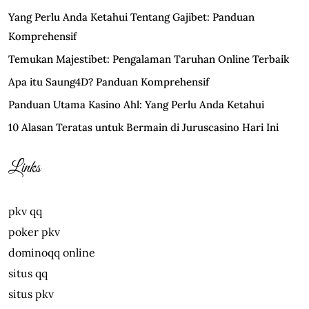
Yang Perlu Anda Ketahui Tentang Gajibet: Panduan
Komprehensif
Temukan Majestibet: Pengalaman Taruhan Online Terbaik
Apa itu Saung4D? Panduan Komprehensif
Panduan Utama Kasino Ahl: Yang Perlu Anda Ketahui
10 Alasan Teratas untuk Bermain di Juruscasino Hari Ini
Links
pkv qq
poker pkv
dominoqq online
situs qq
situs pkv