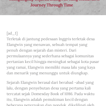
Journey Through Time
[ad_1]
Terletak di jantung pedesaan Inggris terletak desa
Elangwin yang menawan, sebuah tempat yang
penuh dengan sejarah dan misteri. Dari
permulaannya yang sederhana sebagai komunitas
pertanian kecil hingga meningkat sebagai kota pasar
yang ramai, Elangwin memiliki masa lalu yang kaya
dan menarik yang menunggu untuk diungkap.
Sejarah Elangwin berasal dari berabad -abad yang
lalu, dengan penyebutan desa yang pertama kali
tercatat sejak Domesday Book of 1086. Pada waktu
itu, Elangwin adalah pemukiman kecil dengan
beberapa peternakan dan pondok, dikelilingi oleh