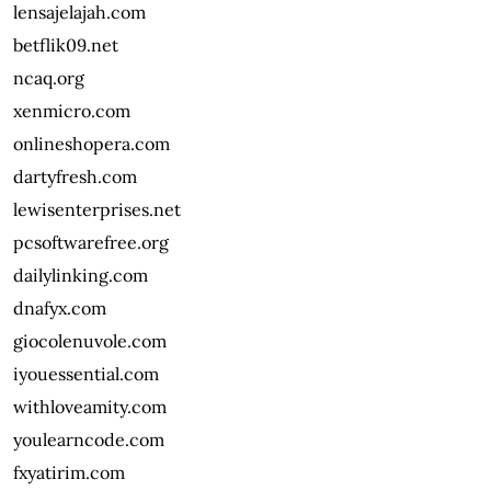
lensajelajah.com
betflik09.net
ncaq.org
xenmicro.com
onlineshopera.com
dartyfresh.com
lewisenterprises.net
pcsoftwarefree.org
dailylinking.com
dnafyx.com
giocolenuvole.com
iyouessential.com
withloveamity.com
youlearncode.com
fxyatirim.com