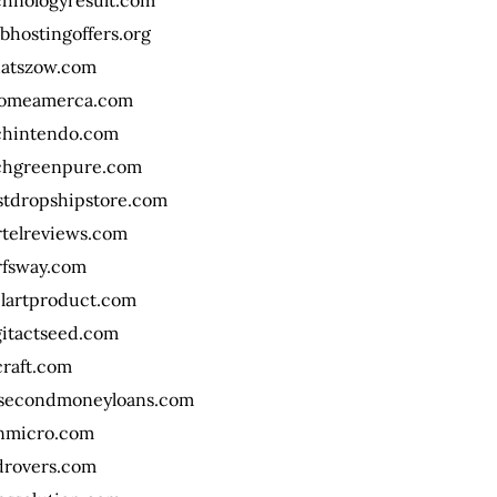
chnologyresult.com
bhostingoffers.org
atszow.com
omeamerca.com
chintendo.com
chgreenpure.com
stdropshipstore.com
rtelreviews.com
rfsway.com
ilartproduct.com
gitactseed.com
craft.com
secondmoneyloans.com
nmicro.com
drovers.com