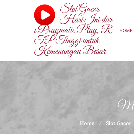
Skip
Slot Gacor
to
Hari Ini dar
content
i Pragmatic Play, R
HOME
TP Tinggi untuk
Kemenangan Besar
Menj
Home
Slot Gacor
/