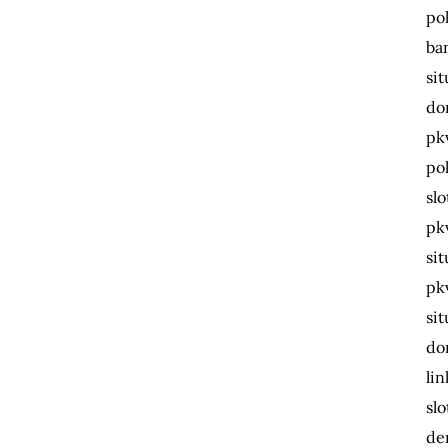
po
ba
si
do
pk
po
sl
pk
si
pk
sit
do
lin
sl
de