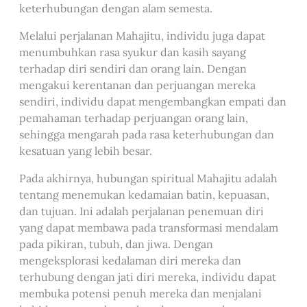
keterhubungan dengan alam semesta.
Melalui perjalanan Mahajitu, individu juga dapat
menumbuhkan rasa syukur dan kasih sayang
terhadap diri sendiri dan orang lain. Dengan
mengakui kerentanan dan perjuangan mereka
sendiri, individu dapat mengembangkan empati dan
pemahaman terhadap perjuangan orang lain,
sehingga mengarah pada rasa keterhubungan dan
kesatuan yang lebih besar.
Pada akhirnya, hubungan spiritual Mahajitu adalah
tentang menemukan kedamaian batin, kepuasan,
dan tujuan. Ini adalah perjalanan penemuan diri
yang dapat membawa pada transformasi mendalam
pada pikiran, tubuh, dan jiwa. Dengan
mengeksplorasi kedalaman diri mereka dan
terhubung dengan jati diri mereka, individu dapat
membuka potensi penuh mereka dan menjalani