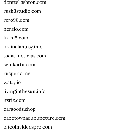
donttellashton.com
rush3studio.com
roro90.com
herzio.com
in-hi5.com
krainafantasy.info
todas-noticias.com
senikartu.com
rusportal.net
watty.io
livinginthesun.info
itsriz.com
cargoods.shop
capetownacupuncture.com
bitcoinvideospro.com