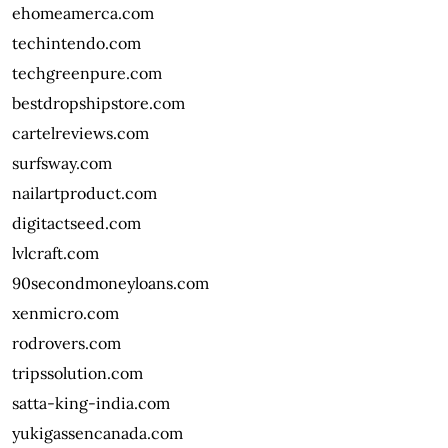
ehomeamerca.com
techintendo.com
techgreenpure.com
bestdropshipstore.com
cartelreviews.com
surfsway.com
nailartproduct.com
digitactseed.com
lvlcraft.com
90secondmoneyloans.com
xenmicro.com
rodrovers.com
tripssolution.com
satta-king-india.com
yukigassencanada.com