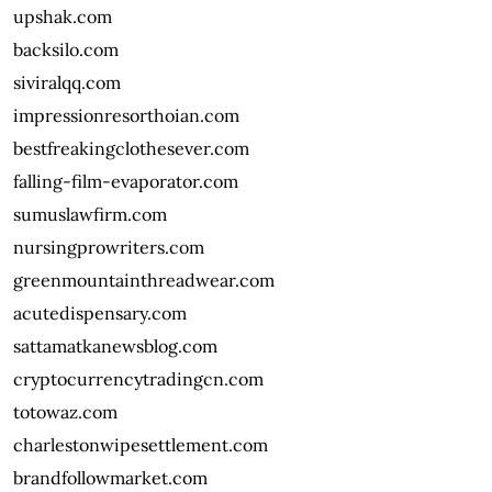
upshak.com
backsilo.com
siviralqq.com
impressionresorthoian.com
bestfreakingclothesever.com
falling-film-evaporator.com
sumuslawfirm.com
nursingprowriters.com
greenmountainthreadwear.com
acutedispensary.com
sattamatkanewsblog.com
cryptocurrencytradingcn.com
totowaz.com
charlestonwipesettlement.com
brandfollowmarket.com