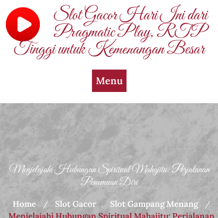
Skip
Slot Gacor Hari Ini dari
to
Pragmatic Play, RTP
content
Tinggi untuk Kemenangan Besar
Menu
Menjelajahi Hubungan Spiritual Mahajitu: Perjalanan
Penemuan Diri
Home
Slot Gacor
Slot Gampang Menang
/
,
/
Menjelajahi Hubungan Spiritual Mahajitu: Perjalanan