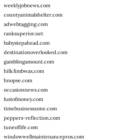
weeklyjobnews.com
countyanimalshelter.com
adwebtagging.com
ranksuperior.net
babystepahead.com
destinationoverlooked.com
gamblingamount.com
hillclimbwax.com
hnopse.com
occasionnews.com
lustofmoney.com
timebusinesszone.com
peppers-reflection.com
tuneoflife.com
windowwellmaintenancepros.com