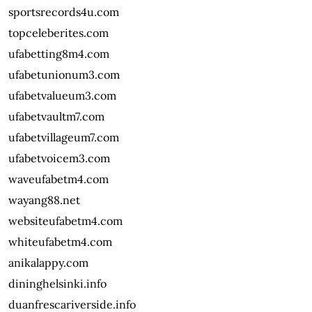
sportsrecords4u.com
topceleberites.com
ufabetting8m4.com
ufabetunionum3.com
ufabetvalueum3.com
ufabetvaultm7.com
ufabetvillageum7.com
ufabetvoicem3.com
waveufabetm4.com
wayang88.net
websiteufabetm4.com
whiteufabetm4.com
anikalappy.com
dininghelsinki.info
duanfrescariverside.info