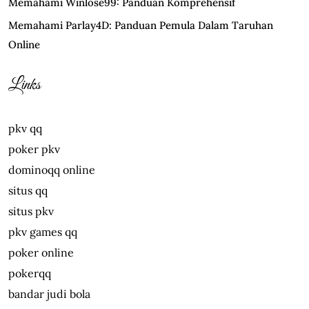
Memahami Winlose99: Panduan Komprehensif
Memahami Parlay4D: Panduan Pemula Dalam Taruhan
Online
Links
pkv qq
poker pkv
dominoqq online
situs qq
situs pkv
pkv games qq
poker online
pokerqq
bandar judi bola