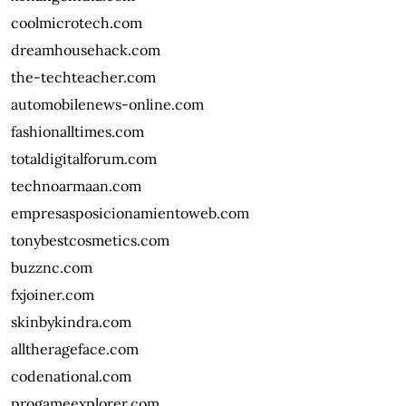
coolmicrotech.com
dreamhousehack.com
the-techteacher.com
automobilenews-online.com
fashionalltimes.com
totaldigitalforum.com
technoarmaan.com
empresasposicionamientoweb.com
tonybestcosmetics.com
buzznc.com
fxjoiner.com
skinbykindra.com
alltherageface.com
codenational.com
progameexplorer.com