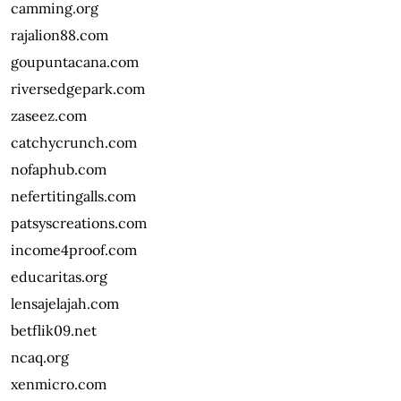
camming.org
rajalion88.com
goupuntacana.com
riversedgepark.com
zaseez.com
catchycrunch.com
nofaphub.com
nefertitingalls.com
patsyscreations.com
income4proof.com
educaritas.org
lensajelajah.com
betflik09.net
ncaq.org
xenmicro.com