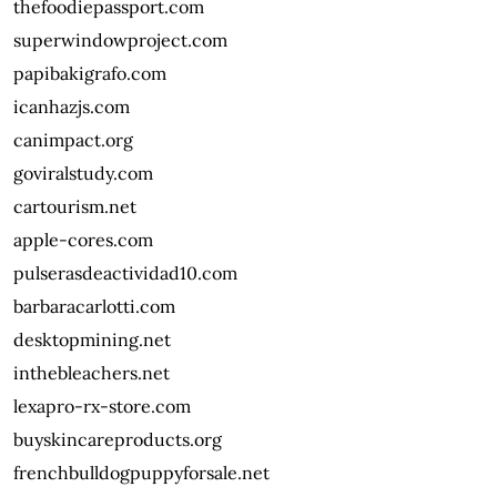
thefoodiepassport.com
superwindowproject.com
papibakigrafo.com
icanhazjs.com
canimpact.org
goviralstudy.com
cartourism.net
apple-cores.com
pulserasdeactividad10.com
barbaracarlotti.com
desktopmining.net
inthebleachers.net
lexapro-rx-store.com
buyskincareproducts.org
frenchbulldogpuppyforsale.net