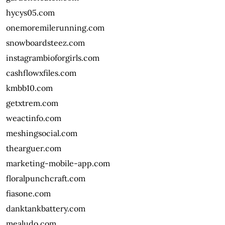
hycys05.com
onemoremilerunning.com
snowboardsteez.com
instagrambioforgirls.com
cashflowxfiles.com
kmbb10.com
getxtrem.com
weactinfo.com
meshingsocial.com
thearguer.com
marketing-mobile-app.com
floralpunchcraft.com
fiasone.com
danktankbattery.com
mealudo.com