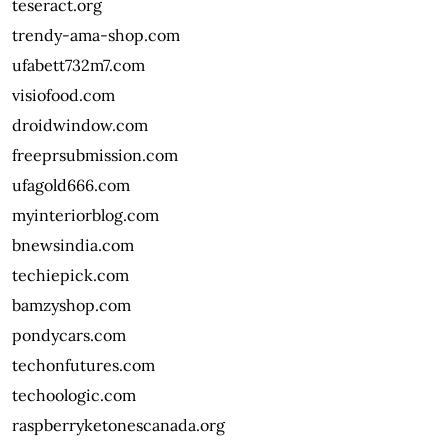
teseract.org
trendy-ama-shop.com
ufabett732m7.com
visiofood.com
droidwindow.com
freeprsubmission.com
ufagold666.com
myinteriorblog.com
bnewsindia.com
techiepick.com
bamzyshop.com
pondycars.com
techonfutures.com
techoologic.com
raspberryketonescanada.org