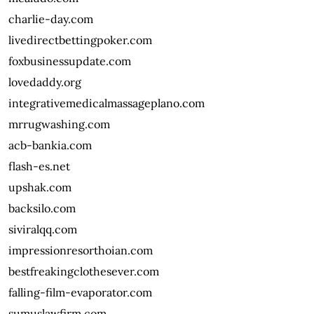
charlie-day.com
livedirectbettingpoker.com
foxbusinessupdate.com
lovedaddy.org
integrativemedicalmassageplano.com
mrrugwashing.com
acb-bankia.com
flash-es.net
upshak.com
backsilo.com
siviralqq.com
impressionresorthoian.com
bestfreakingclothesever.com
falling-film-evaporator.com
sumuslawfirm.com