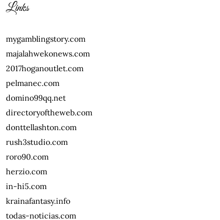
Links
mygamblingstory.com
majalahwekonews.com
2017hoganoutlet.com
pelmanec.com
domino99qq.net
directoryoftheweb.com
donttellashton.com
rush3studio.com
roro90.com
herzio.com
in-hi5.com
krainafantasy.info
todas-noticias.com