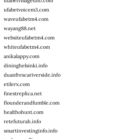
ufabetvillageum7.com
ufabetvoicem3.com
waveufabetm4.com
wayang88.net
websiteufabetm4.com
whiteufabetm4.com
anikalappy.com
dininghelsinki.info
duanfrescariverside.info
etilerx.com
finestreplica.net
flounderandfumble.com
healthohunt.com
retefuturah.info
smartinvestinginfo.info