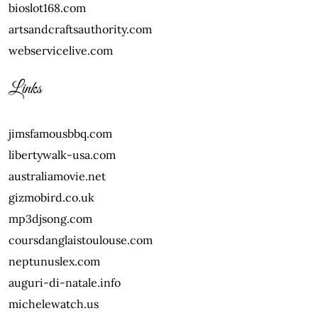
bioslot168.com
artsandcraftsauthority.com
webservicelive.com
Links
jimsfamousbbq.com
libertywalk-usa.com
australiamovie.net
gizmobird.co.uk
mp3djsong.com
coursdanglaistoulouse.com
neptunuslex.com
auguri-di-natale.info
michelewatch.us