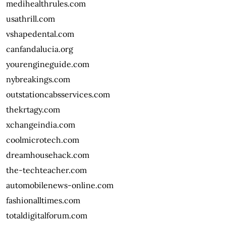
medihealthrules.com
usathrill.com
vshapedental.com
canfandalucia.org
yourengineguide.com
nybreakings.com
outstationcabsservices.com
thekrtagy.com
xchangeindia.com
coolmicrotech.com
dreamhousehack.com
the-techteacher.com
automobilenews-online.com
fashionalltimes.com
totaldigitalforum.com