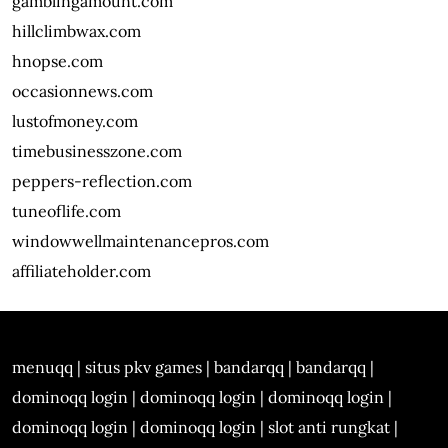
gamblingamount.com
hillclimbwax.com
hnopse.com
occasionnews.com
lustofmoney.com
timebusinesszone.com
peppers-reflection.com
tuneoflife.com
windowwellmaintenancepros.com
affiliateholder.com
menuqq
|
situs pkv games
|
bandarqq
|
bandarqq
|
dominoqq login
|
dominoqq login
|
dominoqq login
|
dominoqq login
|
dominoqq login
|
slot anti rungkat
|