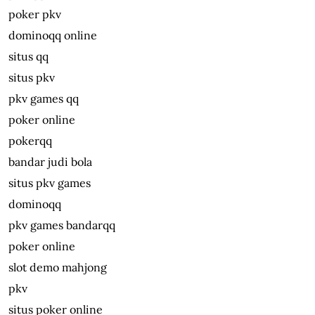
poker pkv
dominoqq online
situs qq
situs pkv
pkv games qq
poker online
pokerqq
bandar judi bola
situs pkv games
dominoqq
pkv games bandarqq
poker online
slot demo mahjong
pkv
situs poker online