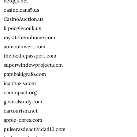
betqq3.net
casinoloans5.us
CasinoAuction.us
kipooglecouk.us
mykitchennhome.com
aumoulinvert.com
thefoodiepassport.com
superwindowproject.com
papibakigrafo.com
icanhazjs.com
canimpact.org
goviralstudy.com
cartourism.net
apple-cores.com
pulserasdeactividad10.com