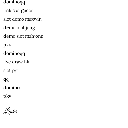
dominoqq
link slot gacor
slot demo maxwin
demo mahjong
demo slot mahjong
pkv
dominoqq
live draw hk
slot pg
qq
domino
pkv
Links