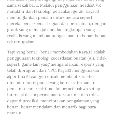
sama sekali baru. Melalui penggunaan headset VR
mutakhir dan teknologi pelacakan gerak, Kaya33
memungkinkan pemain untuk merasa seperti
mereka benar-benar bagian dari permainan, dengan
grafik yang menakjubkan dan lingkungan yang
realistis yang membuat pengalaman itu benar-benar
tak terlupakan.
Tapi yang benar -benar membedakan Kaya33 adalah
penggunaan teknologi kecerdasan buatan (AI). Tidak
seperti game lain yang mengandalkan respons yang
telah diprogram dari NPC, Kaya33 menggunakan
algoritma AI canggih untuk membuat karakter
dinamis dan responsif yang bereaksi terhadap
pemain secara real-time. Ini berarti bahwa setiap
interaksi dalam permainan terasa unik dan tidak
dapat diprediksi, menciptakan pengalaman yang
benar -benar mendalam dan menarik bagi para
pemain.