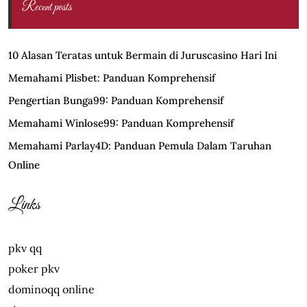
Recent posts
10 Alasan Teratas untuk Bermain di Juruscasino Hari Ini
Memahami Plisbet: Panduan Komprehensif
Pengertian Bunga99: Panduan Komprehensif
Memahami Winlose99: Panduan Komprehensif
Memahami Parlay4D: Panduan Pemula Dalam Taruhan
Online
Links
pkv qq
poker pkv
dominoqq online