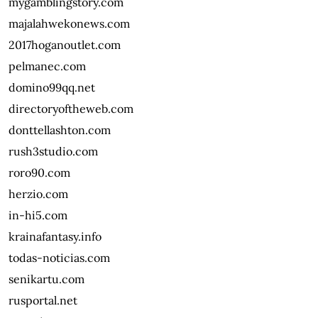
mygamblingstory.com
majalahwekonews.com
2017hoganoutlet.com
pelmanec.com
domino99qq.net
directoryoftheweb.com
donttellashton.com
rush3studio.com
roro90.com
herzio.com
in-hi5.com
krainafantasy.info
todas-noticias.com
senikartu.com
rusportal.net