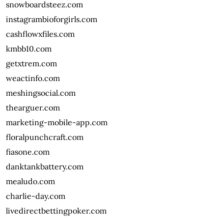
snowboardsteez.com
instagrambioforgirls.com
cashflowxfiles.com
kmbb10.com
getxtrem.com
weactinfo.com
meshingsocial.com
thearguer.com
marketing-mobile-app.com
floralpunchcraft.com
fiasone.com
danktankbattery.com
mealudo.com
charlie-day.com
livedirectbettingpoker.com