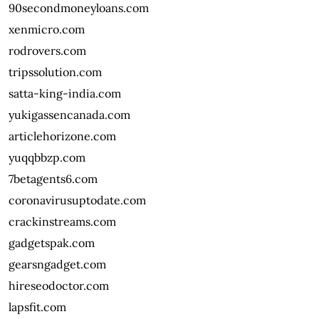
90secondmoneyloans.com
xenmicro.com
rodrovers.com
tripssolution.com
satta-king-india.com
yukigassencanada.com
articlehorizone.com
yuqqbbzp.com
7betagents6.com
coronavirusuptodate.com
crackinstreams.com
gadgetspak.com
gearsngadget.com
hireseodoctor.com
lapsfit.com