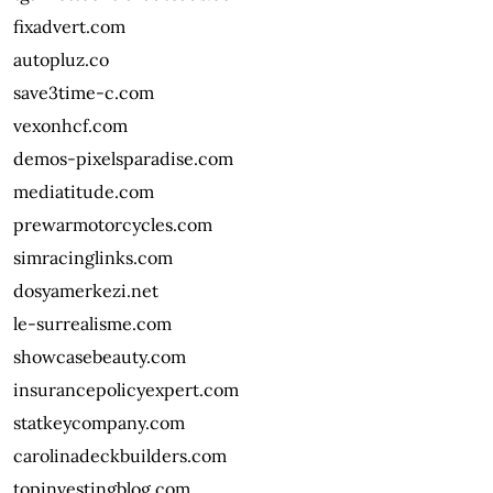
fixadvert.com
autopluz.co
save3time-c.com
vexonhcf.com
demos-pixelsparadise.com
mediatitude.com
prewarmotorcycles.com
simracinglinks.com
dosyamerkezi.net
le-surrealisme.com
showcasebeauty.com
insurancepolicyexpert.com
statkeycompany.com
carolinadeckbuilders.com
topinvestingblog.com