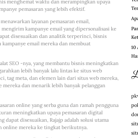
isnis menghemat waktu dan merampingkan upaya
Te
mpanye pemasaran yang lebih efektif.
Ap
ga menawarkan layanan pemasaran email,
mengirim kampanye email yang dipersonalisasi ke
Pa
at disesuaikan dan analitik terperinci, bisnis
Ke
an kampanye email mereka dan membuat
10 
Har
ah alat SEO -nya, yang membantu bisnis meningkatkan
ahkan lebih banyak lalu lintas ke situs web
L
, tag meta, dan elemen lain dari situs web mereka,
ine mereka dan menarik lebih banyak pelanggan
pk
emasaran online yang serba guna dan ramah pengguna
po
kuran meningkatkan upaya pemasaran digital
do
g dapat disesuaikan, Rajajp adalah solusi utama
sit
 online mereka ke tingkat berikutnya.
sit