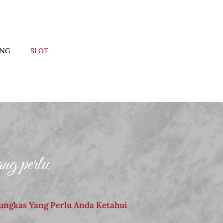
ANG
SLOT
ng perlu
ungkas Yang Perlu Anda Ketahui