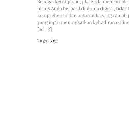
Sebagai kesimpulan, jika Anda mencari al
bisnis Anda berhasil di dunia digital, tidak 
komprehensif dan antarmuka yang ramah pe
yang ingin meningkatkan kehadiran onlin
[ad_2]
Tags:
slot