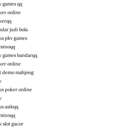
v games qq
ker online
kerqq
ndar judi bola
tus pkv games
minoqq
v games bandarqq
ker online
ot demo mahjong
v
tus poker online
v
us asikqq
minoqq
k slot gacor