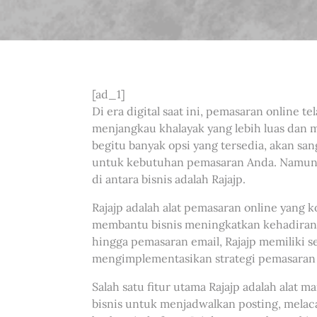
[ad_1]
Di era digital saat ini, pemasaran online te
menjangkau khalayak yang lebih luas dan 
begitu banyak opsi yang tersedia, akan san
untuk kebutuhan pemasaran Anda. Namun, 
di antara bisnis adalah Rajajp.
Rajajp adalah alat pemasaran online yang
membantu bisnis meningkatkan kehadiran 
hingga pemasaran email, Rajajp memiliki
mengimplementasikan strategi pemasaran 
Salah satu fitur utama Rajajp adalah alat
bisnis untuk menjadwalkan posting, melaca