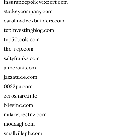
insurancepolicyexpert.com
statkeycompany.com
carolinadeckbuilders.com
topinvestingblog.com
top50tools.com
the-rep.com
saltyfranks.com
annerani.com
jazzatude.com
0022pa.com
zeroshare.info
bilesinc.com
milaretreatnz.com
modaagi.com
smallvilleph.com