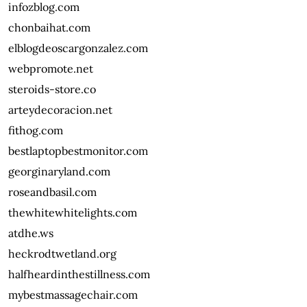
infozblog.com
chonbaihat.com
elblogdeoscargonzalez.com
webpromote.net
steroids-store.co
arteydecoracion.net
fithog.com
bestlaptopbestmonitor.com
georginaryland.com
roseandbasil.com
thewhitewhitelights.com
atdhe.ws
heckrodtwetland.org
halfheardinthestillness.com
mybestmassagechair.com