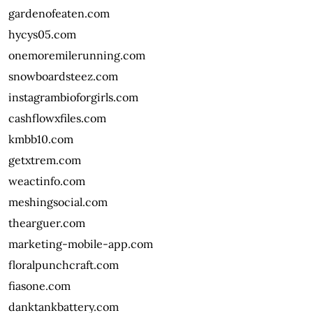
gardenofeaten.com
hycys05.com
onemoremilerunning.com
snowboardsteez.com
instagrambioforgirls.com
cashflowxfiles.com
kmbb10.com
getxtrem.com
weactinfo.com
meshingsocial.com
thearguer.com
marketing-mobile-app.com
floralpunchcraft.com
fiasone.com
danktankbattery.com