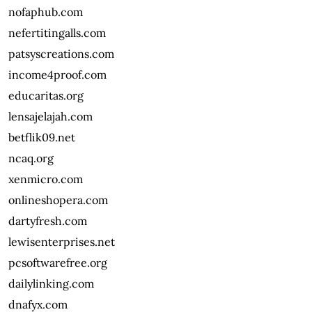
nofaphub.com
nefertitingalls.com
patsyscreations.com
income4proof.com
educaritas.org
lensajelajah.com
betflik09.net
ncaq.org
xenmicro.com
onlineshopera.com
dartyfresh.com
lewisenterprises.net
pcsoftwarefree.org
dailylinking.com
dnafyx.com