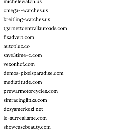
michelewatch.us
omega--watches.us
breitling-watches.us
tgarnettcentrallautoads.com
fixadvert.com
autopluz.co
save3time-c.com
vexonhcf.com
demos-pixelsparadise.com
mediatitude.com
prewarmotorcycles.com
simracinglinks.com
dosyamerkezi.net
le-surrealisme.com
showcasebeauty.com