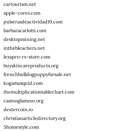
cartourism.net
apple-cores.com
pulserasdeactividad10.com
barbaracarlotti.com
desktopmining.net
inthebleachers.net
lexapro-rx-store.com
buyskincareproducts.org
frenchbulldogpuppyforsale.net
kogamasquid.com
themultiplicationtablechart.com
casinoglamour.org
dextercoin.io
christianarticledirectory.org
5homestyle.com