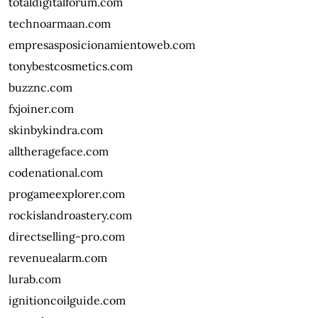
totaldigitalforum.com
technoarmaan.com
empresasposicionamientoweb.com
tonybestcosmetics.com
buzznc.com
fxjoiner.com
skinbykindra.com
alltherageface.com
codenational.com
progameexplorer.com
rockislandroastery.com
directselling-pro.com
revenuealarm.com
lurab.com
ignitioncoilguide.com