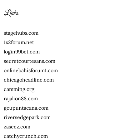
Links
stagehubs.com
1x2forum.net
login99bet.com
secretcourtesans.com
onlinebahisforum1.com
chicagoheadline.com
camming.org
rajalion88.com
goupuntacana.com
riversedgepark.com
zaseez.com
catchycrunch.com