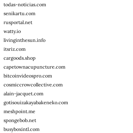
todas-noticias.com
senikartu.com
rusportal.net
watty.io
livinginthesun.info
itsriz.com
cargoods.shop
capetownacupuncture.com
bitcoinvideospro.com
cosmiccrowcollective.com
alain-jacquet.com
gotisouizakayabakeneko.com
meshpoint.me
spongebob.net
busyboxintl.com