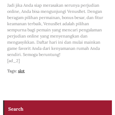
Jadi jika Anda siap merasakan serunya perjudian
online, Anda bisa mengunjungi VenusBet. Dengan
beragam pilihan permainan, bonus besar, dan fitur
keamanan terbaik, VenusBet adalah pilihan
sempurna bagi pemain yang mencari pengalaman
perjudian online yang menyenangkan dan
mengasyikkan. Daftar hari ini dan mulai mainkan
game favorit Anda dari kenyamanan rumah Anda
sendiri. Semoga beruntung!
[ad_2]
Tags:
slot
Search