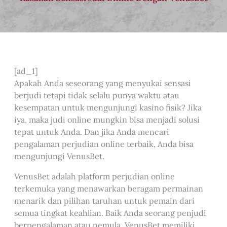
[ad_1]
Apakah Anda seseorang yang menyukai sensasi
berjudi tetapi tidak selalu punya waktu atau
kesempatan untuk mengunjungi kasino fisik? Jika
iya, maka judi online mungkin bisa menjadi solusi
tepat untuk Anda. Dan jika Anda mencari
pengalaman perjudian online terbaik, Anda bisa
mengunjungi VenusBet.
VenusBet adalah platform perjudian online
terkemuka yang menawarkan beragam permainan
menarik dan pilihan taruhan untuk pemain dari
semua tingkat keahlian. Baik Anda seorang penjudi
berpengalaman atau pemula, VenusBet memiliki