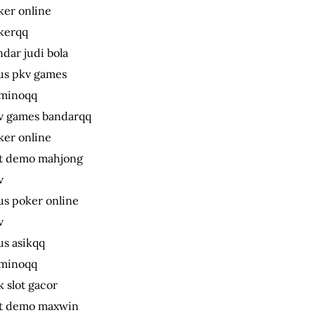
ker online
kerqq
ndar judi bola
tus pkv games
minoqq
v games bandarqq
ker online
ot demo mahjong
v
tus poker online
v
us asikqq
minoqq
k slot gacor
ot demo maxwin