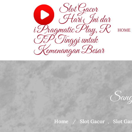
Skip
Slot Gacor
to
Hari Ini dar
content
i Pragmatic Play, R
HOME
TP Tinggi untuk
Kemenangan Besar
Sang
Home
Slot Gacor
Slot G
/
,