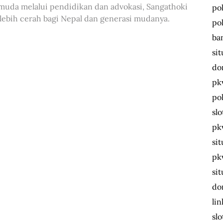
uda melalui pendidikan dan advokasi, Sangathoki
po
bih cerah bagi Nepal dan generasi mudanya.
po
ba
si
do
pk
po
sl
pk
si
pk
sit
do
lin
sl