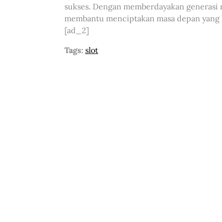
sukses. Dengan memberdayakan generasi m
membantu menciptakan masa depan yang le
[ad_2]
Tags:
slot