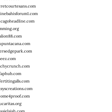
cretcourtesans.com
linebahisforum1.com
icagoheadline.com
mming.org
jalion88.com
upuntacana.com
versedgepark.com
seez.com
tchycrunch.com
faphub.com
fertitingalls.com
tsyscreations.com
come4proof.com
ucaritas.org
nsajelajah.com