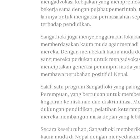
mengadvokasi kebijakan yang mempromosik
bekerja sama dengan pejabat pemerintah,
lainnya untuk mengatasi permasalahan sepe
terhadap pendidikan.
Sangathoki juga menyelenggarakan lokaka
memberdayakan kaum muda agar menjadi p
mereka. Dengan membekali kaum muda den
yang mereka perlukan untuk mengadvokas
menciptakan generasi pemimpin muda yan
membawa perubahan positif di Nepal.
Salah satu program Sangathoki yang pali
Perempuan, yang bertujuan untuk member
lingkaran kemiskinan dan diskriminasi. M
dukungan pendidikan, pelatihan keteram
mereka membangun masa depan yang lebih b
Secara keseluruhan, Sangathoki memberik
kaum muda di Nepal dengan menyediakan 