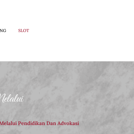
ANG
SLOT
lalui
elalui Pendidikan Dan Advokasi