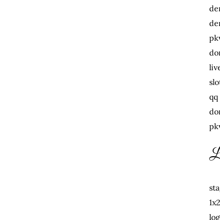
de
de
pk
do
li
slo
qq
do
pk
L
st
1x
lo