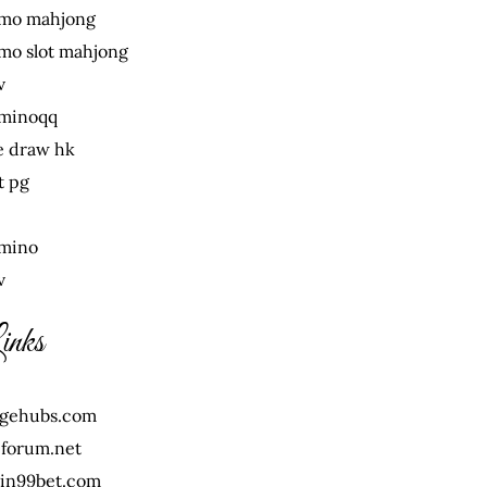
mo mahjong
mo slot mahjong
v
minoqq
ve draw hk
t pg
mino
v
inks
agehubs.com
2forum.net
gin99bet.com