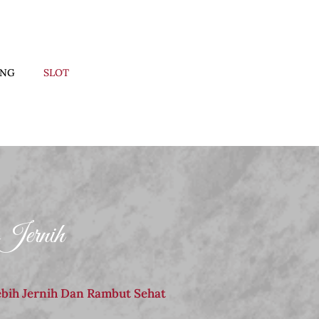
ANG
SLOT
 Jernih
Lebih Jernih Dan Rambut Sehat