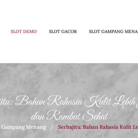
SLOT DEMO
SLOT GACOR
SLOT GAMPANG MEN
itu: Bahan Rahasia Kulit Lebih
dan Rambut Sehat
t Gampang Menang
Serbajitu: Bahan Rahasia Kulit 
/