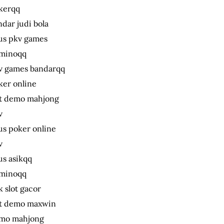
kerqq
ndar judi bola
tus pkv games
minoqq
v games bandarqq
ker online
ot demo mahjong
v
tus poker online
v
us asikqq
minoqq
k slot gacor
ot demo maxwin
mo mahjong