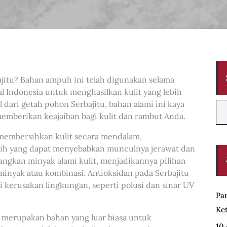
itu? Bahan ampuh ini telah digunakan selama
l Indonesia untuk menghasilkan kulit yang lebih
l dari getah pohon Serbajitu, bahan alami ini kaya
memberikan keajaiban bagi kulit dan rambut Anda.
membersihkan kulit secara mendalam,
bih yang dapat menyebabkan munculnya jerawat dan
ngkan minyak alami kulit, menjadikannya pilihan
minyak atau kombinasi. Antioksidan pada Serbajitu
 kerusakan lingkungan, seperti polusi dan sinar UV
Pa
Ke
ga merupakan bahan yang luar biasa untuk
10 