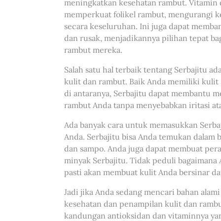
meningkatkan kesehatan rambut. Vitamin 
memperkuat folikel rambut, mengurangi k
secara keseluruhan. Ini juga dapat memb
dan rusak, menjadikannya pilihan tepat b
rambut mereka.
Salah satu hal terbaik tentang Serbajitu 
kulit dan rambut. Baik Anda memiliki kulit 
di antaranya, Serbajitu dapat membantu m
rambut Anda tanpa menyebabkan iritasi at
Ada banyak cara untuk memasukkan Serbaji
Anda. Serbajitu bisa Anda temukan dalam 
dan sampo. Anda juga dapat membuat per
minyak Serbajitu. Tidak peduli bagaiman
pasti akan membuat kulit Anda bersinar da
Jadi jika Anda sedang mencari bahan ala
kesehatan dan penampilan kulit dan rambu
kandungan antioksidan dan vitaminnya yang