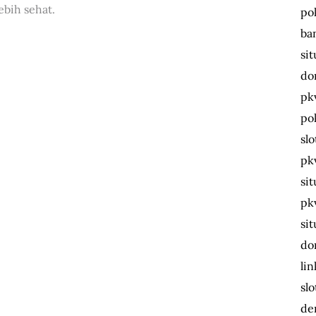
ebih sehat.
po
ba
si
do
pk
po
sl
pk
si
pk
sit
do
lin
sl
de