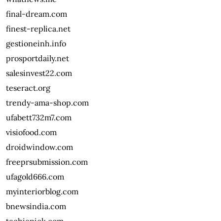
final-dream.com
finest-replica.net
gestioneinh.info
prosportdaily.net
salesinvest22.com
teseract.org
trendy-ama-shop.com
ufabett732m7.com
visiofood.com
droidwindow.com
freeprsubmission.com
ufagold666.com
myinteriorblog.com
bnewsindia.com