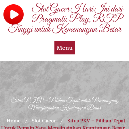
Skip
Slot Gacor Hari Ini dari
to
Pragmatic Play, RTP
content
Tinggi untuk Kemenangan Besar
Menu
Situs PKV – Pilihan Tepat untuk Pemain yang
Menginginkan Keuntungan Besar
Home
Slot Gacor
Situs PKV – Pilihan Tepat
/
/
Untuk Pemain Yang Menginginkan Keuntungan Besar