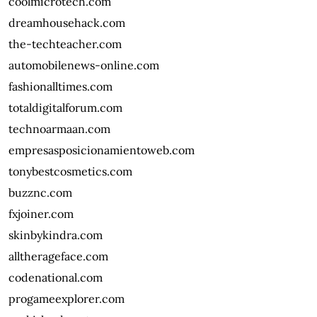
coolmicrotech.com
dreamhousehack.com
the-techteacher.com
automobilenews-online.com
fashionalltimes.com
totaldigitalforum.com
technoarmaan.com
empresasposicionamientoweb.com
tonybestcosmetics.com
buzznc.com
fxjoiner.com
skinbykindra.com
alltherageface.com
codenational.com
progameexplorer.com