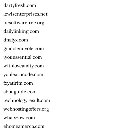
dartyfresh.com
lewisenterprises.net
pcsoftwarefree.org
dailylinking.com
dnafyx.com
giocolenuvole.com
iyouessential.com
withloveamity.com
youlearncode.com
fxyatirim.com
abbuguide.com
technologyresult.com
webhostingoffers.org
whatszow.com
ehomeamerca.com