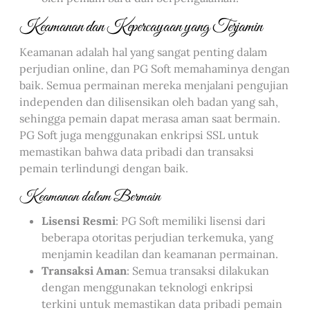
Keamanan dan Kepercayaan yang Terjamin
Keamanan adalah hal yang sangat penting dalam
perjudian online, dan PG Soft memahaminya dengan
baik. Semua permainan mereka menjalani pengujian
independen dan dilisensikan oleh badan yang sah,
sehingga pemain dapat merasa aman saat bermain.
PG Soft juga menggunakan enkripsi SSL untuk
memastikan bahwa data pribadi dan transaksi
pemain terlindungi dengan baik.
Keamanan dalam Bermain
Lisensi Resmi
: PG Soft memiliki lisensi dari
beberapa otoritas perjudian terkemuka, yang
menjamin keadilan dan keamanan permainan.
Transaksi Aman
: Semua transaksi dilakukan
dengan menggunakan teknologi enkripsi
terkini untuk memastikan data pribadi pemain