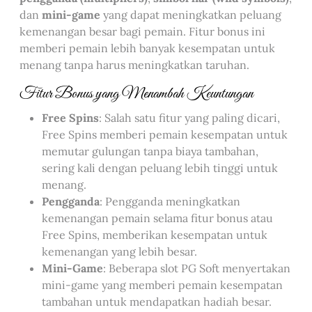
dan
mini-game
yang dapat meningkatkan peluang
kemenangan besar bagi pemain. Fitur bonus ini
memberi pemain lebih banyak kesempatan untuk
menang tanpa harus meningkatkan taruhan.
Fitur Bonus yang Menambah Keuntungan
Free Spins
: Salah satu fitur yang paling dicari,
Free Spins memberi pemain kesempatan untuk
memutar gulungan tanpa biaya tambahan,
sering kali dengan peluang lebih tinggi untuk
menang.
Pengganda
: Pengganda meningkatkan
kemenangan pemain selama fitur bonus atau
Free Spins, memberikan kesempatan untuk
kemenangan yang lebih besar.
Mini-Game
: Beberapa slot PG Soft menyertakan
mini-game yang memberi pemain kesempatan
tambahan untuk mendapatkan hadiah besar.