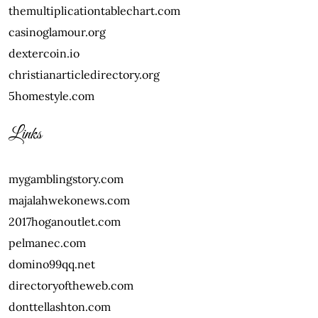
themultiplicationtablechart.com
casinoglamour.org
dextercoin.io
christianarticledirectory.org
5homestyle.com
Links
mygamblingstory.com
majalahwekonews.com
2017hoganoutlet.com
pelmanec.com
domino99qq.net
directoryoftheweb.com
donttellashton.com