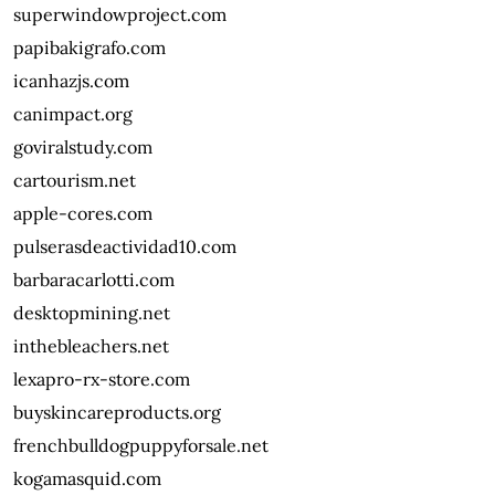
superwindowproject.com
papibakigrafo.com
icanhazjs.com
canimpact.org
goviralstudy.com
cartourism.net
apple-cores.com
pulserasdeactividad10.com
barbaracarlotti.com
desktopmining.net
inthebleachers.net
lexapro-rx-store.com
buyskincareproducts.org
frenchbulldogpuppyforsale.net
kogamasquid.com