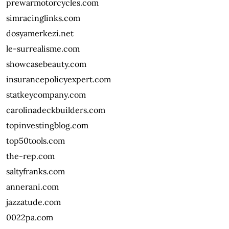
prewarmotorcycles.com
simracinglinks.com
dosyamerkezi.net
le-surrealisme.com
showcasebeauty.com
insurancepolicyexpert.com
statkeycompany.com
carolinadeckbuilders.com
topinvestingblog.com
top50tools.com
the-rep.com
saltyfranks.com
annerani.com
jazzatude.com
0022pa.com