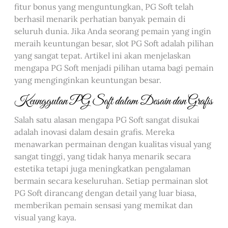
fitur bonus yang menguntungkan, PG Soft telah
berhasil menarik perhatian banyak pemain di
seluruh dunia. Jika Anda seorang pemain yang ingin
meraih keuntungan besar, slot PG Soft adalah pilihan
yang sangat tepat. Artikel ini akan menjelaskan
mengapa PG Soft menjadi pilihan utama bagi pemain
yang menginginkan keuntungan besar.
Keunggulan PG Soft dalam Desain dan Grafis
Salah satu alasan mengapa PG Soft sangat disukai
adalah inovasi dalam desain grafis. Mereka
menawarkan permainan dengan kualitas visual yang
sangat tinggi, yang tidak hanya menarik secara
estetika tetapi juga meningkatkan pengalaman
bermain secara keseluruhan. Setiap permainan slot
PG Soft dirancang dengan detail yang luar biasa,
memberikan pemain sensasi yang memikat dan
visual yang kaya.