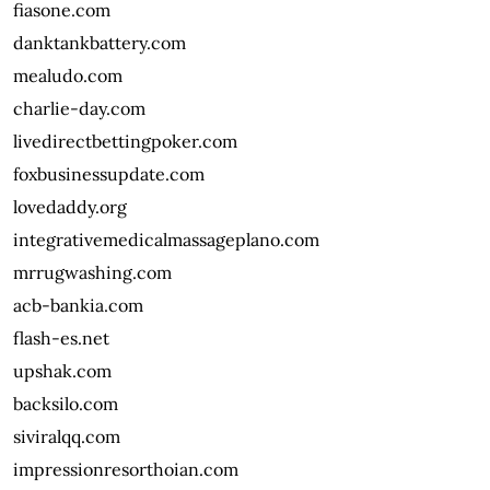
fiasone.com
danktankbattery.com
mealudo.com
charlie-day.com
livedirectbettingpoker.com
foxbusinessupdate.com
lovedaddy.org
integrativemedicalmassageplano.com
mrrugwashing.com
acb-bankia.com
flash-es.net
upshak.com
backsilo.com
siviralqq.com
impressionresorthoian.com