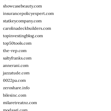
showcasebeauty.com
insurancepolicyexpert.com
statkeycompany.com
carolinadeckbuilders.com
topinvestingblog.com
top50tools.com
the-rep.com
saltyfranks.com
annerani.com
jazzatude.com
0022pa.com
zeroshare.info
bilesinc.com
milaretreatnz.com
modaagi.com