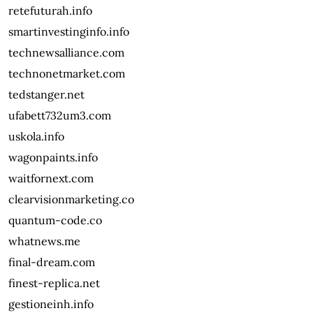
retefuturah.info
smartinvestinginfo.info
technewsalliance.com
technonetmarket.com
tedstanger.net
ufabett732um3.com
uskola.info
wagonpaints.info
waitfornext.com
clearvisionmarketing.co
quantum-code.co
whatnews.me
final-dream.com
finest-replica.net
gestioneinh.info