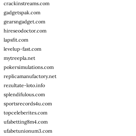
crackinstreams.com
gadgetspak.com
gearsngadget.com
hireseodoctor.com
lapsfit.com
levelup-fast.com
mytreepla.net
pokersimulations.com
replicamanufactory.net
rezultate-loto.info
splendifulous.com
sportsrecords4u.com
topceleberites.com
ufabetting8m4.com
ufabetunionum3.com