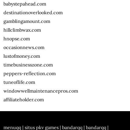
babystepahead.com
destinationoverlooked.com
gamblingamount.com
hillclimbwax.com
hnopse.com
occasionnews.com
lustofmoney.com
timebusinesszone.com
peppers-reflection.com
tuneoflife.com
windowwellmaintenancepros.com
affiliateholder.com
menuqq
|
situs pkv games
|
bandarqq
|
bandarqq
|