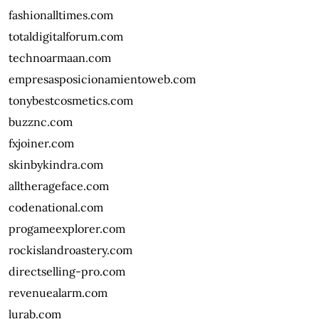
fashionalltimes.com
totaldigitalforum.com
technoarmaan.com
empresasposicionamientoweb.com
tonybestcosmetics.com
buzznc.com
fxjoiner.com
skinbykindra.com
alltherageface.com
codenational.com
progameexplorer.com
rockislandroastery.com
directselling-pro.com
revenuealarm.com
lurab.com