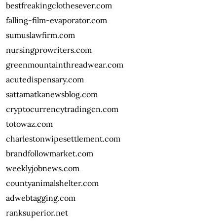
bestfreakingclothesever.com
falling-film-evaporator.com
sumuslawfirm.com
nursingprowriters.com
greenmountainthreadwear.com
acutedispensary.com
sattamatkanewsblog.com
cryptocurrencytradingcn.com
totowaz.com
charlestonwipesettlement.com
brandfollowmarket.com
weeklyjobnews.com
countyanimalshelter.com
adwebtagging.com
ranksuperior.net