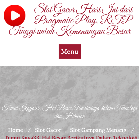
Skip
Slot Gacor Hari Ini dari
to
Pragmatic Play, RTP
content
Tinggi untuk Kemenangan Besar
Menu
Temui Kaya33: Hal Besar Berikutnya dalam Teknologi
dan Hiburan
Home
Slot Gacor
Slot Gampang Menang
/
,
/
Temui Kaya33: Hal Besar Berikutnya Dalam Teknologi