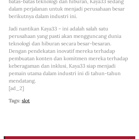
batas-batas teknologi dan hiburan, Kaya33 sedang
dalam perjalanan untuk menjadi perusahaan besar
berikutnya dalam industri ini.
Jadi nantikan Kaya33 – ini adalah salah satu
perusahaan yang pasti akan mengguncang dunia
teknologi dan hiburan secara besar-besaran.
Dengan pendekatan inovatif mereka terhadap
pembuatan konten dan komitmen mereka terhadap
keberagaman dan inklusi, Kaya33 siap menjadi
pemain utama dalam industri ini di tahun-tahun
mendatang.
[ad_2]
Tags:
slot