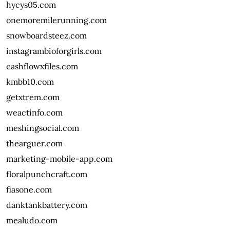
hycys05.com
onemoremilerunning.com
snowboardsteez.com
instagrambioforgirls.com
cashflowxfiles.com
kmbb10.com
getxtrem.com
weactinfo.com
meshingsocial.com
thearguer.com
marketing-mobile-app.com
floralpunchcraft.com
fiasone.com
danktankbattery.com
mealudo.com