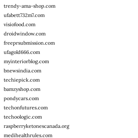
trendy-ama-shop.com
ufabett732m7.com
visiofood.com
droidwindow.com
freeprsubmission.com
ufagold666.com
myinteriorblog.com
bnewsindia.com
techiepick.com
bamzyshop.com
pondycars.com
techonfutures.com
techoologic.com
raspberryketonescanada.org
medihealthrules.com