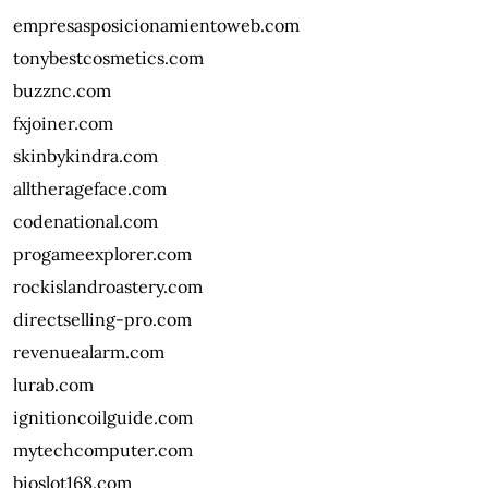
empresasposicionamientoweb.com
tonybestcosmetics.com
buzznc.com
fxjoiner.com
skinbykindra.com
alltherageface.com
codenational.com
progameexplorer.com
rockislandroastery.com
directselling-pro.com
revenuealarm.com
lurab.com
ignitioncoilguide.com
mytechcomputer.com
bioslot168.com