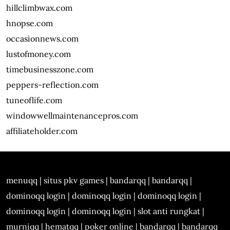
hillclimbwax.com
hnopse.com
occasionnews.com
lustofmoney.com
timebusinesszone.com
peppers-reflection.com
tuneoflife.com
windowwellmaintenancepros.com
affiliateholder.com
menuqq
|
situs pkv games
|
bandarqq
|
bandarqq
|
dominoqq login
|
dominoqq login
|
dominoqq login
|
dominoqq login
|
dominoqq login
|
slot anti rungkat
|
murniqq
|
hematqq
|
poker online
|
bandarqq
|
bandarqq