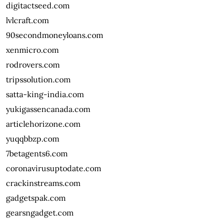
digitactseed.com
lvlcraft.com
90secondmoneyloans.com
xenmicro.com
rodrovers.com
tripssolution.com
satta-king-india.com
yukigassencanada.com
articlehorizone.com
yuqqbbzp.com
7betagents6.com
coronavirusuptodate.com
crackinstreams.com
gadgetspak.com
gearsngadget.com