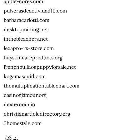
apple-cores.com
pulserasdeactividad10.com
barbaracarlotti.com
desktopmining.net
inthebleachers.net
lexapro-rx-store.com
buyskincareproducts.org
frenchbulldogpuppyforsale.net
kogamasquid.com
themultiplicationtablechart.com
casinoglamour.org
dextercoin.io
christianarticledirectory.org
5homestyle.com