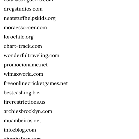
dregstudios.com
neatstuffhelpskids.org
moraessoccer.com
forochile.org
chart-track.com
wonderfultraveling.com
promocioname.net
wimaxworld.com
freeonlinecricketgames.net
bestcashing.biz
firerestrictions.us
archiesbrooklyn.com
muambeiros.net
infozblog.com