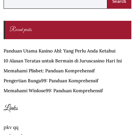
Search
Recent posts
Panduan Utama Kasino Ahl: Yang Perlu Anda Ketahui
10 Alasan Teratas untuk Bermain di Juruscasino Hari Ini
Memahami Plisbet: Panduan Komprehensif
Pengertian Bunga99: Panduan Komprehensif
Memahami Winlose99: Panduan Komprehensif
Links
pkv qq