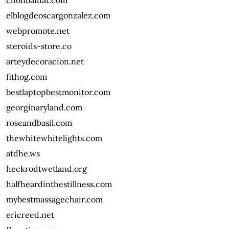
chonbaihat.com
elblogdeoscargonzalez.com
webpromote.net
steroids-store.co
arteydecoracion.net
fithog.com
bestlaptopbestmonitor.com
georginaryland.com
roseandbasil.com
thewhitewhitelights.com
atdhe.ws
heckrodtwetland.org
halfheardinthestillness.com
mybestmassagechair.com
ericreed.net