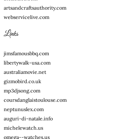
artsandcraftsauthority.com
webservicelive.com
Links
jimsfamousbbq.com
libertywalk-usa.com
australiamovie.net
gizmobird.co.uk
mp3djsong.com
coursdanglaistoulouse.com
neptunuslex.com
auguri-di-natale.info
michelewatch.us
omega--watches.us