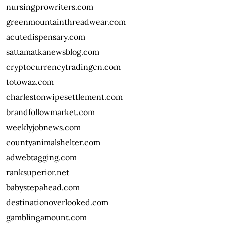
nursingprowriters.com
greenmountainthreadwear.com
acutedispensary.com
sattamatkanewsblog.com
cryptocurrencytradingcn.com
totowaz.com
charlestonwipesettlement.com
brandfollowmarket.com
weeklyjobnews.com
countyanimalshelter.com
adwebtagging.com
ranksuperior.net
babystepahead.com
destinationoverlooked.com
gamblingamount.com