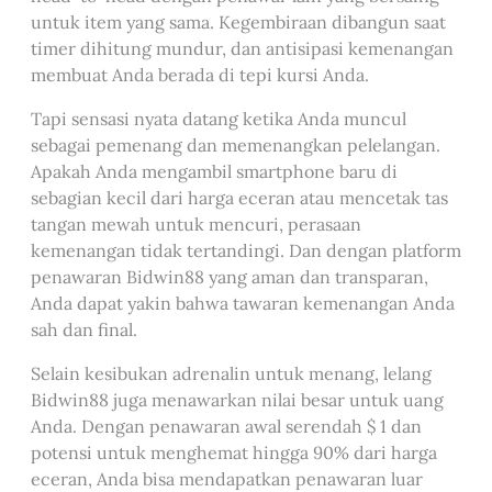
untuk item yang sama. Kegembiraan dibangun saat
timer dihitung mundur, dan antisipasi kemenangan
membuat Anda berada di tepi kursi Anda.
Tapi sensasi nyata datang ketika Anda muncul
sebagai pemenang dan memenangkan pelelangan.
Apakah Anda mengambil smartphone baru di
sebagian kecil dari harga eceran atau mencetak tas
tangan mewah untuk mencuri, perasaan
kemenangan tidak tertandingi. Dan dengan platform
penawaran Bidwin88 yang aman dan transparan,
Anda dapat yakin bahwa tawaran kemenangan Anda
sah dan final.
Selain kesibukan adrenalin untuk menang, lelang
Bidwin88 juga menawarkan nilai besar untuk uang
Anda. Dengan penawaran awal serendah $ 1 dan
potensi untuk menghemat hingga 90% dari harga
eceran, Anda bisa mendapatkan penawaran luar