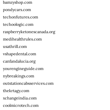
bamzyshop.com
pondycars.com
techonfutures.com
techoologic.com
raspberryketonescanada.org
medihealthrules.com
usathrill.com
vshapedental.com
canfandalucia.org
yourengineguide.com
nybreakings.com
outstationcabsservices.com
thekrtagy.com
xchangeindia.com
coolmicrotech.com