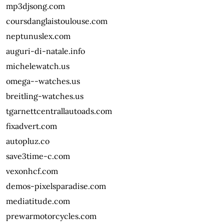
mp3djsong.com
coursdanglaistoulouse.com
neptunuslex.com
auguri-di-natale.info
michelewatch.us
omega--watches.us
breitling-watches.us
tgarnettcentrallautoads.com
fixadvert.com
autopluz.co
save3time-c.com
vexonhcf.com
demos-pixelsparadise.com
mediatitude.com
prewarmotorcycles.com