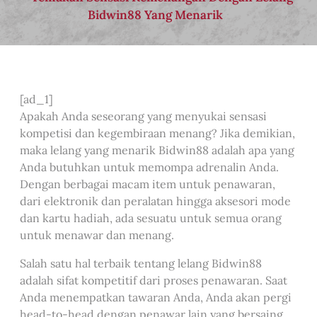
Bidwin88 Yang Menarik
[ad_1]
Apakah Anda seseorang yang menyukai sensasi
kompetisi dan kegembiraan menang? Jika demikian,
maka lelang yang menarik Bidwin88 adalah apa yang
Anda butuhkan untuk memompa adrenalin Anda.
Dengan berbagai macam item untuk penawaran,
dari elektronik dan peralatan hingga aksesori mode
dan kartu hadiah, ada sesuatu untuk semua orang
untuk menawar dan menang.
Salah satu hal terbaik tentang lelang Bidwin88
adalah sifat kompetitif dari proses penawaran. Saat
Anda menempatkan tawaran Anda, Anda akan pergi
head-to-head dengan penawar lain yang bersaing