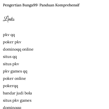
Pengertian Bunga99: Panduan Komprehensif
Links
pkv qq
poker pkv
dominoqq online
situs qq
situs pkv
pkv games qq
poker online
pokerqq
bandar judi bola
situs pkv games
dominoqq