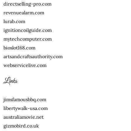
directselling-pro.com
revenuealarm.com
lurab.com
ignitioncoilguide.com
mytechcomputer.com
bioslot168.com
artsandcraftsauthority.com
webservicelive.com
Links
jimsfamousbbq.com
libertywalk-usa.com
australiamovie.net
gizmobird.co.uk