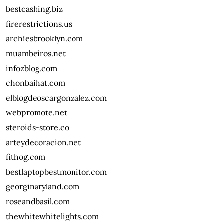
bestcashing.biz
firerestrictions.us
archiesbrooklyn.com
muambeiros.net
infozblog.com
chonbaihat.com
elblogdeoscargonzalez.com
webpromote.net
steroids-store.co
arteydecoracion.net
fithog.com
bestlaptopbestmonitor.com
georginaryland.com
roseandbasil.com
thewhitewhitelights.com