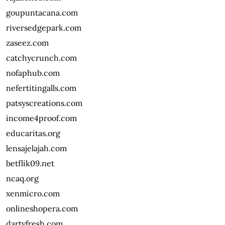
goupuntacana.com
riversedgepark.com
zaseez.com
catchycrunch.com
nofaphub.com
nefertitingalls.com
patsyscreations.com
income4proof.com
educaritas.org
lensajelajah.com
betflik09.net
ncaq.org
xenmicro.com
onlineshopera.com
dartyfresh.com