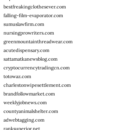
bestfreakingclothesever.com
falling-film-evaporator.com
sumuslawfirm.com
nursingprowriters.com
greenmountainthreadwear.com
acutedispensary.com
sattamatkanewsblog.com
cryptocurrencytradingcn.com
totowaz.com
charlestonwipesettlement.com
brandfollowmarket.com
weeklyjobnews.com
countyanimalshelter.com
adwebtagging.com
ranksuperior.net