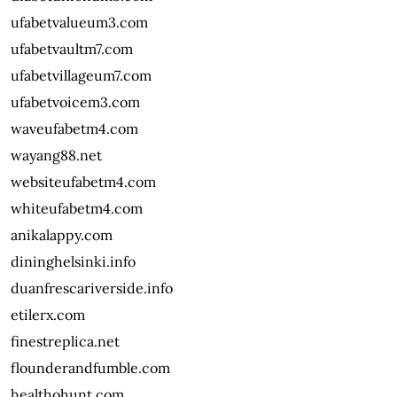
ufabetvalueum3.com
ufabetvaultm7.com
ufabetvillageum7.com
ufabetvoicem3.com
waveufabetm4.com
wayang88.net
websiteufabetm4.com
whiteufabetm4.com
anikalappy.com
dininghelsinki.info
duanfrescariverside.info
etilerx.com
finestreplica.net
flounderandfumble.com
healthohunt.com