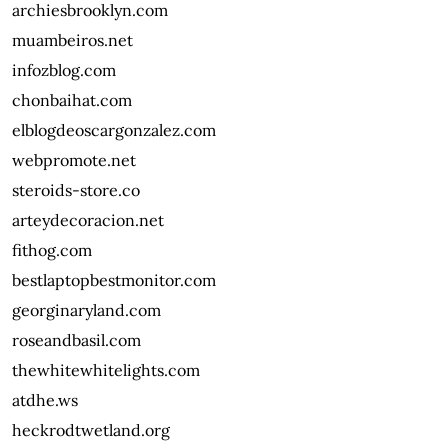
archiesbrooklyn.com
muambeiros.net
infozblog.com
chonbaihat.com
elblogdeoscargonzalez.com
webpromote.net
steroids-store.co
arteydecoracion.net
fithog.com
bestlaptopbestmonitor.com
georginaryland.com
roseandbasil.com
thewhitewhitelights.com
atdhe.ws
heckrodtwetland.org