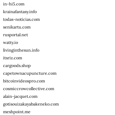
in-hi5.com
krainafantasy.info
todas-noticias.com
senikartu.com
rusportal.net
watty.io
livinginthesun.info
itsriz.com
cargoods.shop
capetownacupuncture.com
bitcoinvideospro.com
cosmiccrowcollective.com
alain-jacquet.com
gotisouizakayabakeneko.com
meshpoint.me