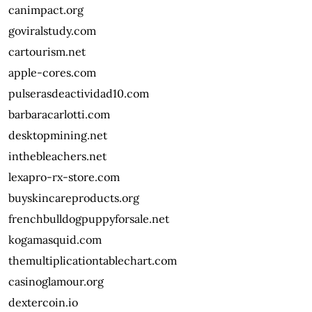
canimpact.org
goviralstudy.com
cartourism.net
apple-cores.com
pulserasdeactividad10.com
barbaracarlotti.com
desktopmining.net
inthebleachers.net
lexapro-rx-store.com
buyskincareproducts.org
frenchbulldogpuppyforsale.net
kogamasquid.com
themultiplicationtablechart.com
casinoglamour.org
dextercoin.io