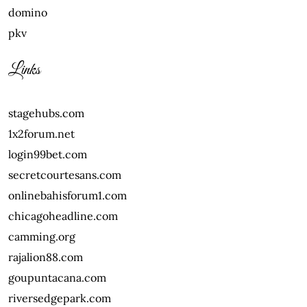
domino
pkv
Links
stagehubs.com
1x2forum.net
login99bet.com
secretcourtesans.com
onlinebahisforum1.com
chicagoheadline.com
camming.org
rajalion88.com
goupuntacana.com
riversedgepark.com