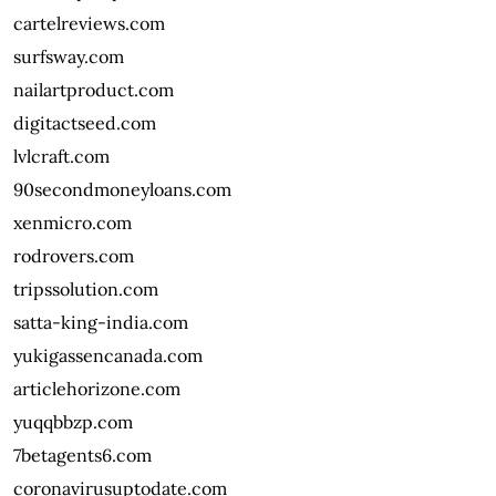
cartelreviews.com
surfsway.com
nailartproduct.com
digitactseed.com
lvlcraft.com
90secondmoneyloans.com
xenmicro.com
rodrovers.com
tripssolution.com
satta-king-india.com
yukigassencanada.com
articlehorizone.com
yuqqbbzp.com
7betagents6.com
coronavirusuptodate.com