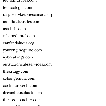
techonfutures.com
techoologic.com
raspberryketonescanada.org
medihealthrules.com
usathrill.com
vshapedental.com
canfandalucia.org
yourengineguide.com
nybreakings.com
outstationcabsservices.com
thekrtagy.com
xchangeindia.com
coolmicrotech.com
dreamhousehack.com
the-techteacher.com