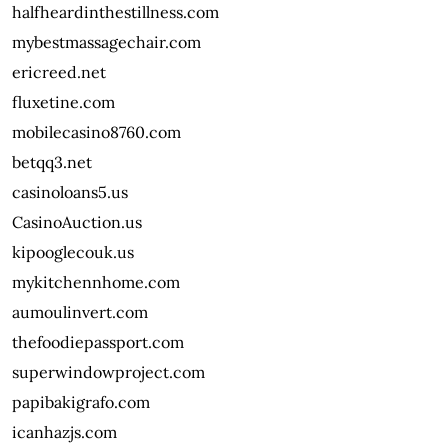
halfheardinthestillness.com
mybestmassagechair.com
ericreed.net
fluxetine.com
mobilecasino8760.com
betqq3.net
casinoloans5.us
CasinoAuction.us
kipooglecouk.us
mykitchennhome.com
aumoulinvert.com
thefoodiepassport.com
superwindowproject.com
papibakigrafo.com
icanhazjs.com