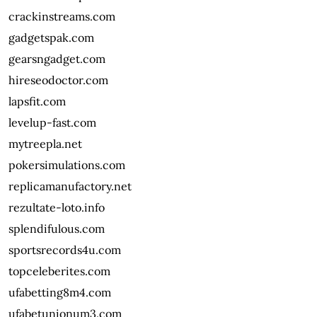
crackinstreams.com
gadgetspak.com
gearsngadget.com
hireseodoctor.com
lapsfit.com
levelup-fast.com
mytreepla.net
pokersimulations.com
replicamanufactory.net
rezultate-loto.info
splendifulous.com
sportsrecords4u.com
topceleberites.com
ufabetting8m4.com
ufabetunionum3.com