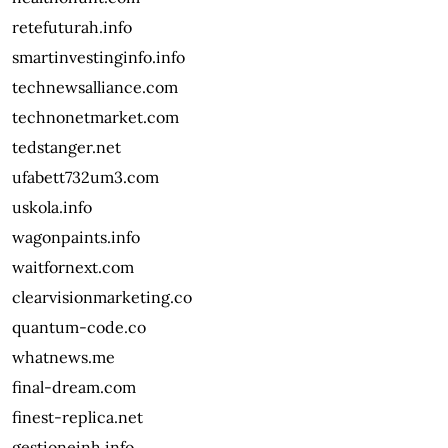
retefuturah.info
smartinvestinginfo.info
technewsalliance.com
technonetmarket.com
tedstanger.net
ufabett732um3.com
uskola.info
wagonpaints.info
waitfornext.com
clearvisionmarketing.co
quantum-code.co
whatnews.me
final-dream.com
finest-replica.net
gestioneinh.info