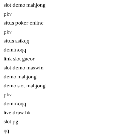
slot demo mahjong
pkv
situs poker online
pkv
situs asikqq
dominoqq
link slot gacor
slot demo maxwin
demo mahjong
demo slot mahjong
pkv
dominoqq
live draw hk
slot pg
qq