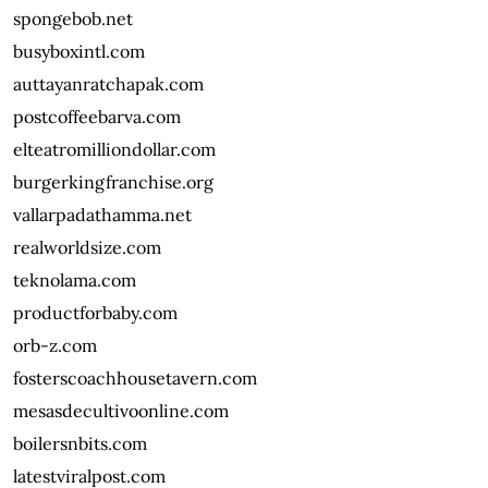
spongebob.net
busyboxintl.com
auttayanratchapak.com
postcoffeebarva.com
elteatromilliondollar.com
burgerkingfranchise.org
vallarpadathamma.net
realworldsize.com
teknolama.com
productforbaby.com
orb-z.com
fosterscoachhousetavern.com
mesasdecultivoonline.com
boilersnbits.com
latestviralpost.com