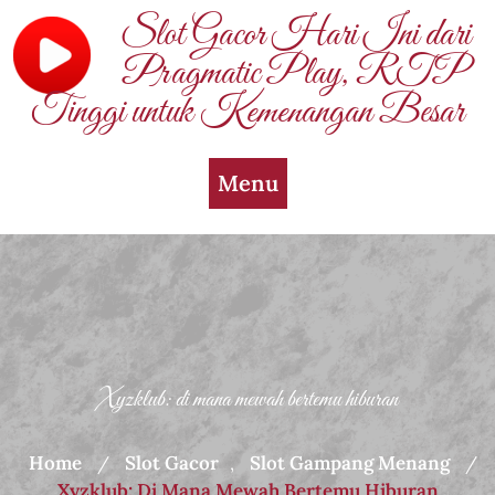
Skip
Slot Gacor Hari Ini dari
to
Pragmatic Play, RTP
content
Tinggi untuk Kemenangan Besar
Menu
Xyzklub: di mana mewah bertemu hiburan
Home
Slot Gacor
Slot Gampang Menang
/
,
/
Xyzklub: Di Mana Mewah Bertemu Hiburan