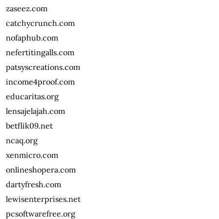
zaseez.com
catchycrunch.com
nofaphub.com
nefertitingalls.com
patsyscreations.com
income4proof.com
educaritas.org
lensajelajah.com
betflik09.net
ncaq.org
xenmicro.com
onlineshopera.com
dartyfresh.com
lewisenterprises.net
pcsoftwarefree.org