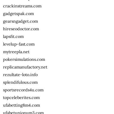
crackinstreams.com
gadgetspak.com
gearsngadget.com
hireseodoctor.com
lapsfit.com
levelup-fast.com
mytreepla.net
pokersimulations.com
replicamanufactory.net
rezultate-loto.info
splendifulous.com
sportsrecords4u.com
topceleberites.com
ufabetting8m4.com
ufabetunionum3.com