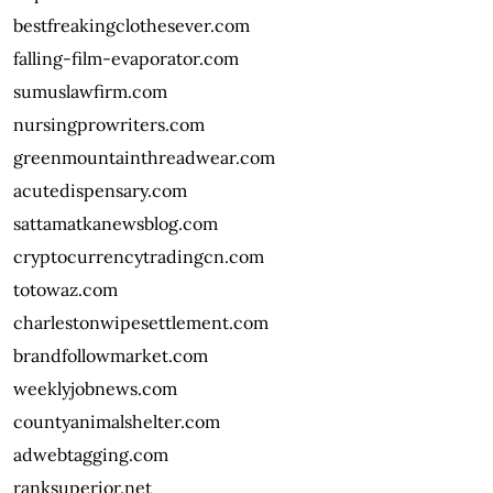
bestfreakingclothesever.com
falling-film-evaporator.com
sumuslawfirm.com
nursingprowriters.com
greenmountainthreadwear.com
acutedispensary.com
sattamatkanewsblog.com
cryptocurrencytradingcn.com
totowaz.com
charlestonwipesettlement.com
brandfollowmarket.com
weeklyjobnews.com
countyanimalshelter.com
adwebtagging.com
ranksuperior.net