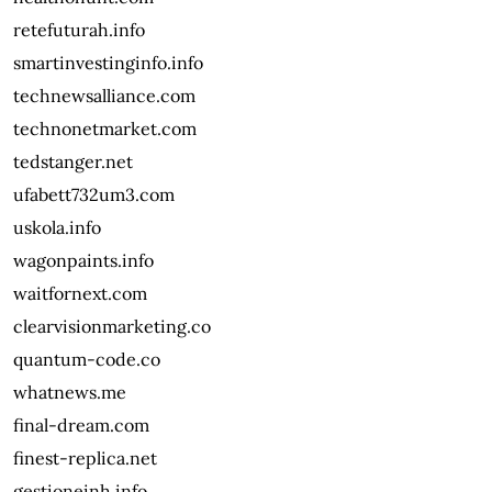
retefuturah.info
smartinvestinginfo.info
technewsalliance.com
technonetmarket.com
tedstanger.net
ufabett732um3.com
uskola.info
wagonpaints.info
waitfornext.com
clearvisionmarketing.co
quantum-code.co
whatnews.me
final-dream.com
finest-replica.net
gestioneinh.info