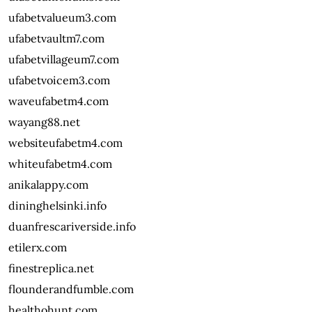
ufabetvalueum3.com
ufabetvaultm7.com
ufabetvillageum7.com
ufabetvoicem3.com
waveufabetm4.com
wayang88.net
websiteufabetm4.com
whiteufabetm4.com
anikalappy.com
dininghelsinki.info
duanfrescariverside.info
etilerx.com
finestreplica.net
flounderandfumble.com
healthohunt.com