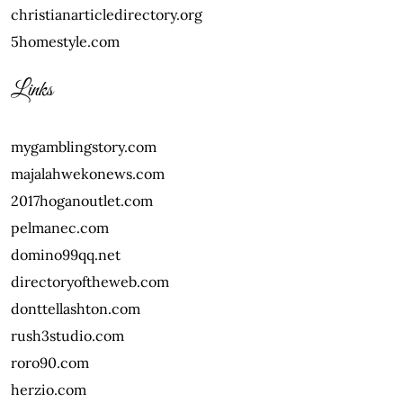
christianarticledirectory.org
5homestyle.com
Links
mygamblingstory.com
majalahwekonews.com
2017hoganoutlet.com
pelmanec.com
domino99qq.net
directoryoftheweb.com
donttellashton.com
rush3studio.com
roro90.com
herzio.com