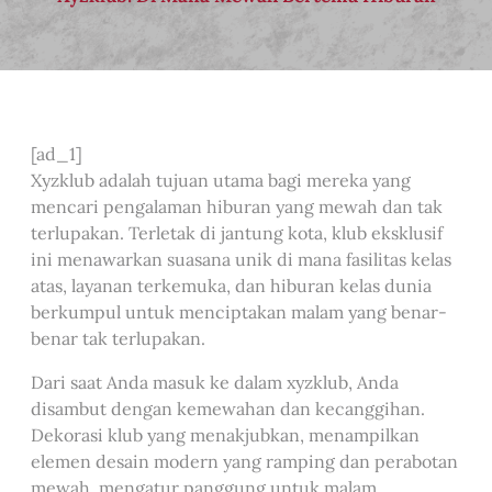
[ad_1]
Xyzklub adalah tujuan utama bagi mereka yang
mencari pengalaman hiburan yang mewah dan tak
terlupakan. Terletak di jantung kota, klub eksklusif
ini menawarkan suasana unik di mana fasilitas kelas
atas, layanan terkemuka, dan hiburan kelas dunia
berkumpul untuk menciptakan malam yang benar-
benar tak terlupakan.
Dari saat Anda masuk ke dalam xyzklub, Anda
disambut dengan kemewahan dan kecanggihan.
Dekorasi klub yang menakjubkan, menampilkan
elemen desain modern yang ramping dan perabotan
mewah, mengatur panggung untuk malam