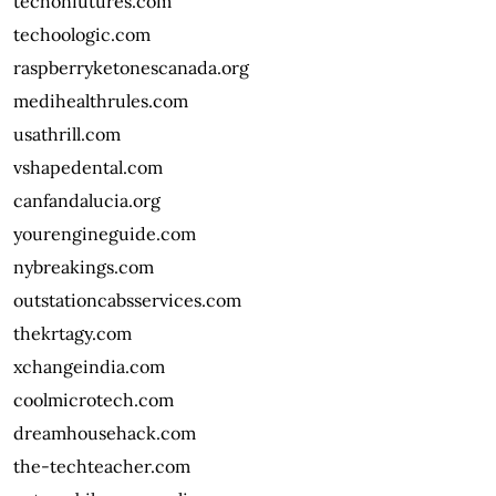
techonfutures.com
techoologic.com
raspberryketonescanada.org
medihealthrules.com
usathrill.com
vshapedental.com
canfandalucia.org
yourengineguide.com
nybreakings.com
outstationcabsservices.com
thekrtagy.com
xchangeindia.com
coolmicrotech.com
dreamhousehack.com
the-techteacher.com