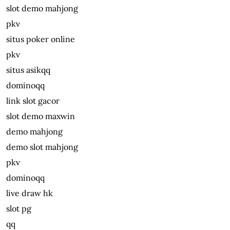
slot demo mahjong
pkv
situs poker online
pkv
situs asikqq
dominoqq
link slot gacor
slot demo maxwin
demo mahjong
demo slot mahjong
pkv
dominoqq
live draw hk
slot pg
qq