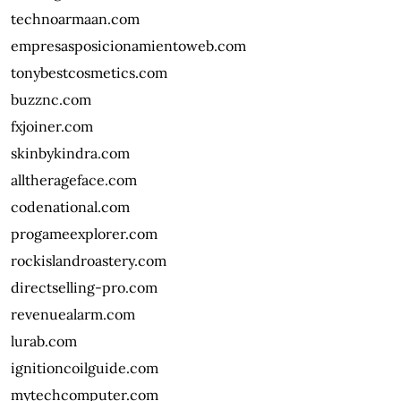
technoarmaan.com
empresasposicionamientoweb.com
tonybestcosmetics.com
buzznc.com
fxjoiner.com
skinbykindra.com
alltherageface.com
codenational.com
progameexplorer.com
rockislandroastery.com
directselling-pro.com
revenuealarm.com
lurab.com
ignitioncoilguide.com
mytechcomputer.com