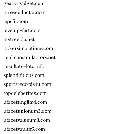
gearsngadget.com
hireseodoctor.com
lapsfit.com
levelup-fast.com
mytreepla.net
pokersimulations.com
replicamanufactory.net
rezultate-loto.info
splendifulous.com
sportsrecords4u.com
topceleberites.com
ufabetting8m4.com
ufabetunionum3.com
ufabetvalueum3.com
ufabetvaultm7.com