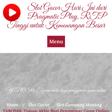
Skip
Slot Gacor Hari Ini dari
to
Pragmatic Play, RTP
content
Tinggi untuk Kemenangan Besar
Menu
YABOS88: Tujuan akhir bagi penggemar game online
Home
Slot Gacor
Slot Gampang Menang
/
,
/
YABOS88: Tujuan Akhir Bagi Penggemar Game Online