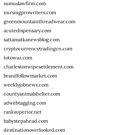
sumuslawfirm.com
nursingprowriters.com
greenmountainthreadwear.com
acutedispensary.com
sattamatkanewsblog.com
cryptocurrencytradingcn.com
totowaz.com
charlestonwipesettlement.com
brandfollowmarket.com
weeklyjobnews.com
countyanimalshelter.com
adwebtagging.com
ranksuperior.net
babystepahead.com
destinationoverlooked.com