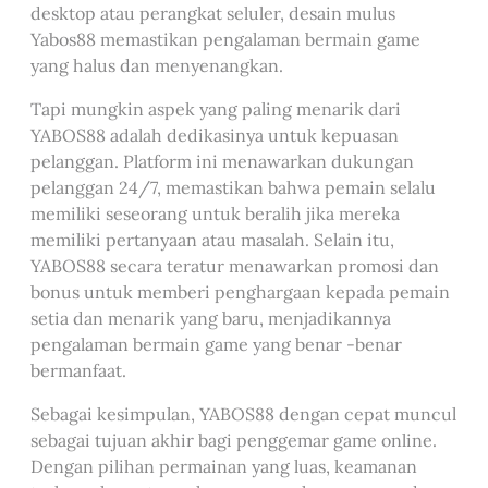
desktop atau perangkat seluler, desain mulus
Yabos88 memastikan pengalaman bermain game
yang halus dan menyenangkan.
Tapi mungkin aspek yang paling menarik dari
YABOS88 adalah dedikasinya untuk kepuasan
pelanggan. Platform ini menawarkan dukungan
pelanggan 24/7, memastikan bahwa pemain selalu
memiliki seseorang untuk beralih jika mereka
memiliki pertanyaan atau masalah. Selain itu,
YABOS88 secara teratur menawarkan promosi dan
bonus untuk memberi penghargaan kepada pemain
setia dan menarik yang baru, menjadikannya
pengalaman bermain game yang benar -benar
bermanfaat.
Sebagai kesimpulan, YABOS88 dengan cepat muncul
sebagai tujuan akhir bagi penggemar game online.
Dengan pilihan permainan yang luas, keamanan