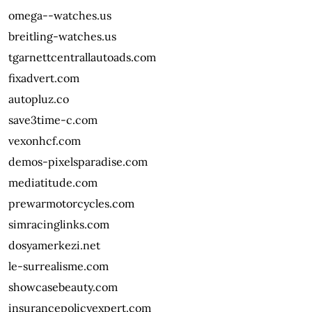
omega--watches.us
breitling-watches.us
tgarnettcentrallautoads.com
fixadvert.com
autopluz.co
save3time-c.com
vexonhcf.com
demos-pixelsparadise.com
mediatitude.com
prewarmotorcycles.com
simracinglinks.com
dosyamerkezi.net
le-surrealisme.com
showcasebeauty.com
insurancepolicyexpert.com