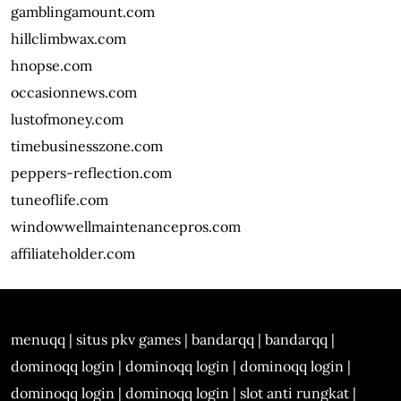
gamblingamount.com
hillclimbwax.com
hnopse.com
occasionnews.com
lustofmoney.com
timebusinesszone.com
peppers-reflection.com
tuneoflife.com
windowwellmaintenancepros.com
affiliateholder.com
menuqq
|
situs pkv games
|
bandarqq
|
bandarqq
|
dominoqq login
|
dominoqq login
|
dominoqq login
|
dominoqq login
|
dominoqq login
|
slot anti rungkat
|