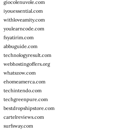
giocolenuvole.com
iyouessential.com
withloveamity.com
youlearncode.com
fxyatirim.com
abbuguide.com
technologyresult.com
webhostingoffers.org
whatszow.com
ehomeamerca.com
techintendo.com
techgreenpure.com
bestdropshipstore.com
cartelreviews.com
surfsway.com