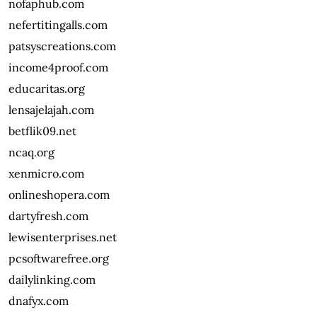
nofaphub.com
nefertitingalls.com
patsyscreations.com
income4proof.com
educaritas.org
lensajelajah.com
betflik09.net
ncaq.org
xenmicro.com
onlineshopera.com
dartyfresh.com
lewisenterprises.net
pcsoftwarefree.org
dailylinking.com
dnafyx.com