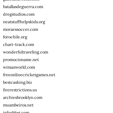
batallasdeguerra.com
dregstudios.com
neatstuffhelpskids.org
moraessoccer.com
forochile.org
chart-track.com
wonderfultraveling.com
promocioname.net
wimaxworld.com
freeonlinecricketgames.net
bestcashing.biz
firerestrictions.us
archiesbrooklyn.com
muambeiros.net
infozblog.com