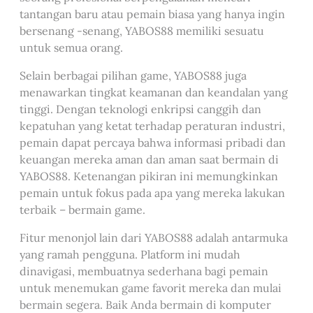
tantangan baru atau pemain biasa yang hanya ingin
bersenang -senang, YABOS88 memiliki sesuatu
untuk semua orang.
Selain berbagai pilihan game, YABOS88 juga
menawarkan tingkat keamanan dan keandalan yang
tinggi. Dengan teknologi enkripsi canggih dan
kepatuhan yang ketat terhadap peraturan industri,
pemain dapat percaya bahwa informasi pribadi dan
keuangan mereka aman dan aman saat bermain di
YABOS88. Ketenangan pikiran ini memungkinkan
pemain untuk fokus pada apa yang mereka lakukan
terbaik – bermain game.
Fitur menonjol lain dari YABOS88 adalah antarmuka
yang ramah pengguna. Platform ini mudah
dinavigasi, membuatnya sederhana bagi pemain
untuk menemukan game favorit mereka dan mulai
bermain segera. Baik Anda bermain di komputer