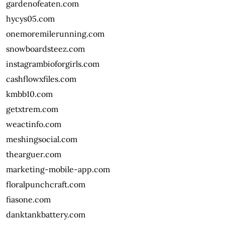
gardenofeaten.com
hycys05.com
onemoremilerunning.com
snowboardsteez.com
instagrambioforgirls.com
cashflowxfiles.com
kmbb10.com
getxtrem.com
weactinfo.com
meshingsocial.com
thearguer.com
marketing-mobile-app.com
floralpunchcraft.com
fiasone.com
danktankbattery.com