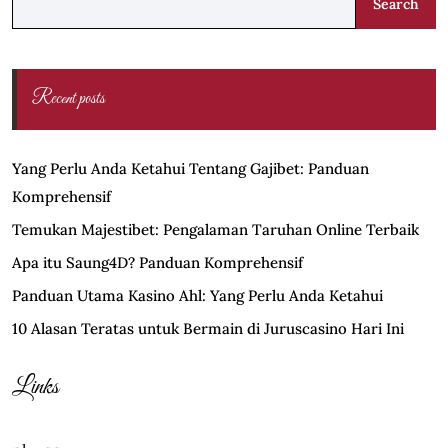
Search
Recent posts
Yang Perlu Anda Ketahui Tentang Gajibet: Panduan
Komprehensif
Temukan Majestibet: Pengalaman Taruhan Online Terbaik
Apa itu Saung4D? Panduan Komprehensif
Panduan Utama Kasino Ahl: Yang Perlu Anda Ketahui
10 Alasan Teratas untuk Bermain di Juruscasino Hari Ini
Links